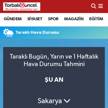
İzmir Nöbetçi Eczaneler
GÜNDEM
SİYASET
SPOR
MAGAZİN
EĞİTİM
İzmir Hava Durumu
Taraklı Hava Durumu
İzmir Namaz Vakitleri
İzmir Trafik Yoğunluk Haritası
Taraklı Bugün, Yarın ve 1 Haftalık
Hava Durumu Tahmini
Süper Lig Puan Durumu ve Fikstür
ŞU AN
Tüm Manşetler
Son Dakika Haberleri
Sakarya
Haber Arşivi