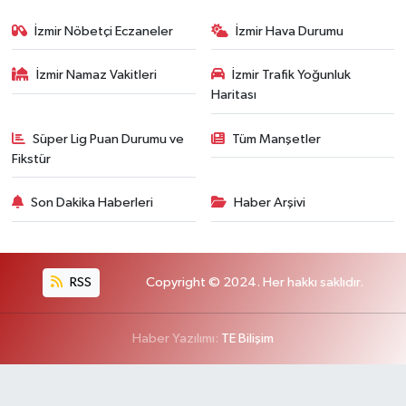
İzmir Nöbetçi Eczaneler
İzmir Hava Durumu
İzmir Namaz Vakitleri
İzmir Trafik Yoğunluk
Haritası
Süper Lig Puan Durumu ve
Tüm Manşetler
Fikstür
Son Dakika Haberleri
Haber Arşivi
RSS
Copyright © 2024. Her hakkı saklıdır.
Haber Yazılımı:
TE Bilişim