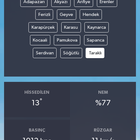
Adapazarı
Akyazı
Arifiye
Erenler
Ferizli
Geyve
Hendek
Karapürçek
Karasu
Kaynarca
Kocaali
Pamukova
Sapanca
Serdivan
Söğütlü
Taraklı
HISSEDILEN
NEM
°
13
%77
BASINÇ
RÜZGAR