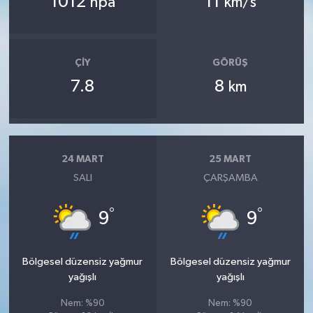
1012
11
hpa
km/s
ÇIY
GÖRÜŞ
7.8
8
km
24 MART
25 MART
SALI
ÇARŞAMBA
°
°
9
9
Bölgesel düzensiz yağmur
Bölgesel düzensiz yağmur
yağışlı
yağışlı
Nem: %90
Nem: %90