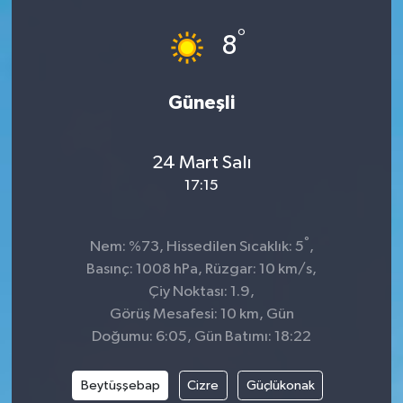
°
8
Güneşli
24 Mart Salı
17:15
°
Nem: %73, Hissedilen Sıcaklık: 5
,
Basınç: 1008 hPa, Rüzgar: 10 km/s,
Çiy Noktası: 1.9,
Görüş Mesafesi: 10 km, Gün
Doğumu: 6:05, Gün Batımı: 18:22
Beytüşşebap
Cizre
Güçlükonak