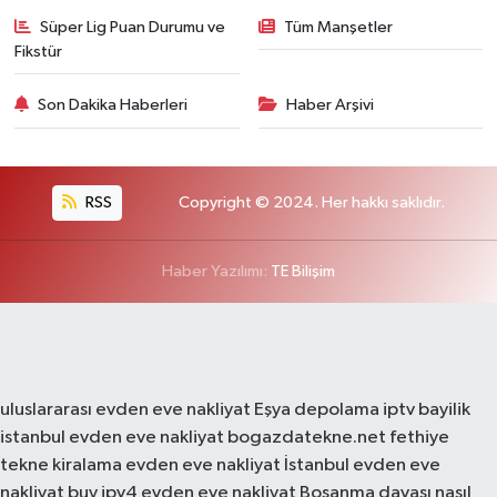
Süper Lig Puan Durumu ve
Tüm Manşetler
Fikstür
Son Dakika Haberleri
Haber Arşivi
RSS
Copyright © 2024. Her hakkı saklıdır.
Haber Yazılımı:
TE Bilişim
uluslararası evden eve nakliyat
Eşya depolama
iptv bayilik
istanbul evden eve nakliyat
bogazdatekne.net
fethiye
tekne kiralama
evden eve nakliyat
İstanbul evden eve
nakliyat
buy ipv4
evden eve nakliyat
Boşanma davası nasıl