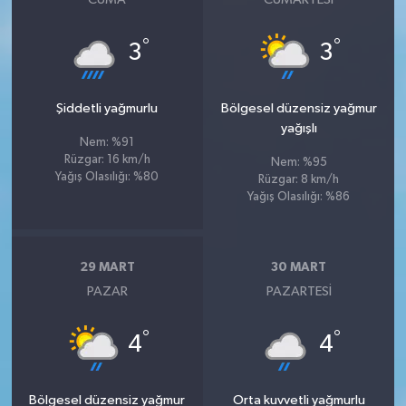
°
°
3
3
Şiddetli yağmurlu
Bölgesel düzensiz yağmur
yağışlı
Nem: %91
Rüzgar: 16 km/h
Nem: %95
Yağış Olasılığı: %80
Rüzgar: 8 km/h
Yağış Olasılığı: %86
29 MART
30 MART
PAZAR
PAZARTESI
°
°
4
4
Bölgesel düzensiz yağmur
Orta kuvvetli yağmurlu