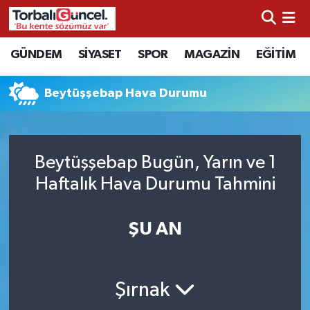
İzmir Nöbetçi Eczaneler
GÜNDEM
SİYASET
SPOR
MAGAZİN
EĞİTİM
İzmir Hava Durumu
Beytüşşebap Hava Durumu
İzmir Namaz Vakitleri
İzmir Trafik Yoğunluk Haritası
Beytüşşebap Bugün, Yarın ve 1
Haftalık Hava Durumu Tahmini
Süper Lig Puan Durumu ve Fikstür
ŞU AN
Tüm Manşetler
Son Dakika Haberleri
Şırnak
Haber Arşivi