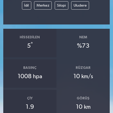
İdil
Merkez
Silopi
Uludere
HISSEDILEN
NEM
°
5
%73
BASINÇ
RÜZGAR
1008
10
hpa
km/s
ÇIY
GÖRÜŞ
1.9
10
km