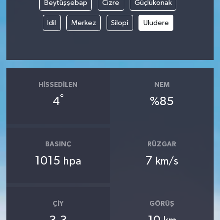
Beytüşşebap
Cizre
Güçlükonak
İdil
Merkez
Silopi
Uludere
HISSEDILEN
NEM
°
4
%85
BASINÇ
RÜZGAR
1015
7
hpa
km/s
ÇIY
GÖRÜŞ