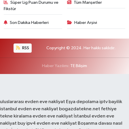
Süper Lig Puan Durumu ve
Tüm Manşetler
Fikstür
Son Dakika Haberleri
Haber Arşivi
RSS
Copyright © 2024. Her hakkı saklıdır.
Haber Yazılımı:
TE Bilişim
uluslararası evden eve nakliyat
Eşya depolama
iptv bayilik
istanbul evden eve nakliyat
bogazdatekne.net
fethiye
tekne kiralama
evden eve nakliyat
İstanbul evden eve
nakliyat
buy ipv4
evden eve nakliyat
Boşanma davası nasıl