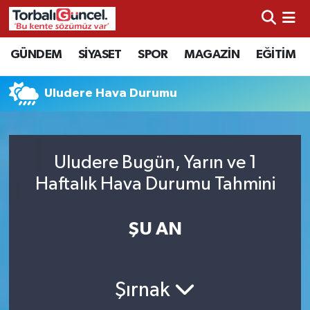
İzmir Nöbetçi Eczaneler
GÜNDEM
SİYASET
SPOR
MAGAZİN
EĞİTİM
İzmir Hava Durumu
Uludere Hava Durumu
İzmir Namaz Vakitleri
İzmir Trafik Yoğunluk Haritası
Uludere Bugün, Yarın ve 1
Haftalık Hava Durumu Tahmini
Süper Lig Puan Durumu ve Fikstür
ŞU AN
Tüm Manşetler
Son Dakika Haberleri
Şırnak
Haber Arşivi