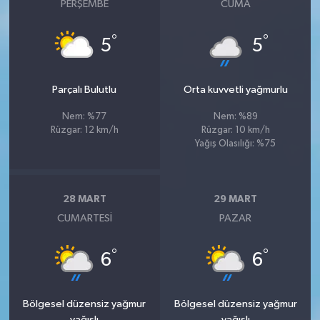
PERŞEMBE
CUMA
°
°
5
5
Parçalı Bulutlu
Orta kuvvetli yağmurlu
Nem: %77
Nem: %89
Rüzgar: 12 km/h
Rüzgar: 10 km/h
Yağış Olasılığı: %75
28 MART
29 MART
CUMARTESI
PAZAR
°
°
6
6
Bölgesel düzensiz yağmur
Bölgesel düzensiz yağmur
yağışlı
yağışlı