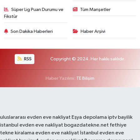
Süper Lig Puan Durumu ve
Tüm Manşetler
Fikstür
Son Dakika Haberleri
Haber Arşivi
RSS
Copyright © 2024. Her hakkı saklıdır.
Haber Yazılımı:
TE Bilişim
uluslararası evden eve nakliyat
Eşya depolama
iptv bayilik
istanbul evden eve nakliyat
bogazdatekne.net
fethiye
tekne kiralama
evden eve nakliyat
İstanbul evden eve