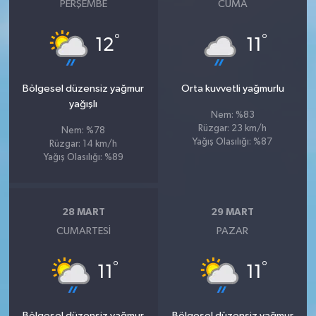
PERŞEMBE
CUMA
°
°
12
11
Bölgesel düzensiz yağmur
Orta kuvvetli yağmurlu
yağışlı
Nem: %83
Rüzgar: 23 km/h
Nem: %78
Yağış Olasılığı: %87
Rüzgar: 14 km/h
Yağış Olasılığı: %89
28 MART
29 MART
CUMARTESI
PAZAR
°
°
11
11
Bölgesel düzensiz yağmur
Bölgesel düzensiz yağmur