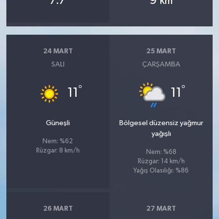
7.7
9
km
24 MART
25 MART
SALI
ÇARŞAMBA
°
°
11
11
Güneşli
Bölgesel düzensiz yağmur
yağışlı
Nem: %62
Rüzgar: 8 km/h
Nem: %68
Rüzgar: 14 km/h
Yağış Olasılığı: %86
26 MART
27 MART