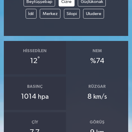
Beytüşşebap
Cizre
Güçlükonak
İdil
Merkez
Silopi
Uludere
HISSEDILEN
NEM
°
12
%74
BASINÇ
RÜZGAR
1014
8
hpa
km/s
ÇIY
GÖRÜŞ