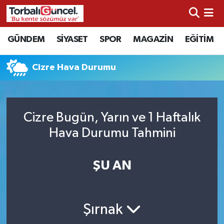
İzmir Nöbetçi Eczaneler
GÜNDEM
SİYASET
SPOR
MAGAZİN
EĞİTİM
İzmir Hava Durumu
Cizre Hava Durumu
İzmir Namaz Vakitleri
İzmir Trafik Yoğunluk Haritası
Cizre Bugün, Yarın ve 1 Haftalık
Hava Durumu Tahmini
Süper Lig Puan Durumu ve Fikstür
ŞU AN
Tüm Manşetler
Son Dakika Haberleri
Şırnak
Haber Arşivi