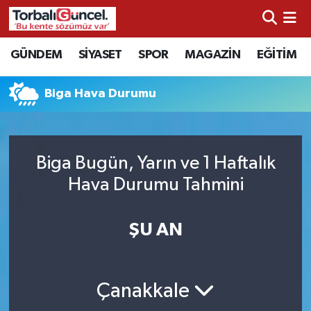
İzmir Nöbetçi Eczaneler
GÜNDEM
SİYASET
SPOR
MAGAZİN
EĞİTİM
İzmir Hava Durumu
Biga Hava Durumu
İzmir Namaz Vakitleri
İzmir Trafik Yoğunluk Haritası
Biga Bugün, Yarın ve 1 Haftalık
Hava Durumu Tahmini
Süper Lig Puan Durumu ve Fikstür
ŞU AN
Tüm Manşetler
Son Dakika Haberleri
Çanakkale
Haber Arşivi