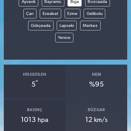
Ayvacık
Bayramiç
Biga
Bozcaada
Çan
Eceabat
Ezine
Gelibolu
Gökçeada
Lapseki
Merkez
Yenice
HISSEDILEN
NEM
°
5
%95
BASINÇ
RÜZGAR
1013
12
hpa
km/s