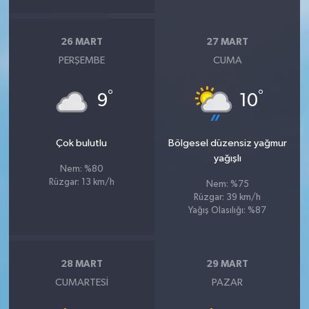
26 MART
27 MART
PERŞEMBE
CUMA
°
°
9
10
Çok bulutlu
Bölgesel düzensiz yağmur
yağışlı
Nem: %80
Rüzgar: 13 km/h
Nem: %75
Rüzgar: 39 km/h
Yağış Olasılığı: %87
28 MART
29 MART
CUMARTESI
PAZAR