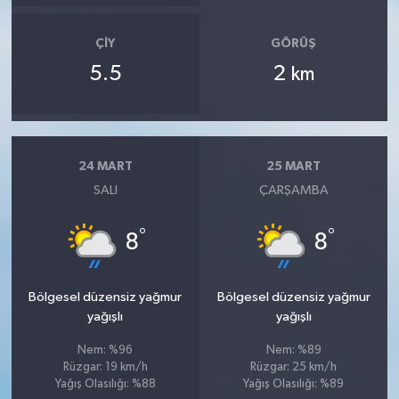
ÇIY
GÖRÜŞ
5.5
2
km
24 MART
25 MART
SALI
ÇARŞAMBA
°
°
8
8
Bölgesel düzensiz yağmur
Bölgesel düzensiz yağmur
yağışlı
yağışlı
Nem: %96
Nem: %89
Rüzgar: 19 km/h
Rüzgar: 25 km/h
Yağış Olasılığı: %88
Yağış Olasılığı: %89