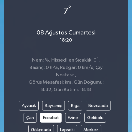
°
7
08 Ağustos Cumartesi
18:20
°
Nem: %, Hissedilen Sıcaklık: 0
,
Basınç: 0 hPa, Rüzgar: 0 km/s, Çiy
Noktası: ,
Görüş Mesafesi: km, Gün Doğumu:
8:32, Gün Batımı: 18:18
Ayvacık
Bayramiç
Biga
Bozcaada
Çan
Eceabat
Ezine
Gelibolu
Gökçeada
Lapseki
Merkez