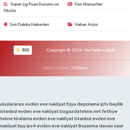
Süper Lig Puan Durumu ve
Tüm Manşetler
Fikstür
Son Dakika Haberleri
Haber Arşivi
RSS
Copyright © 2024. Her hakkı saklıdır.
Haber Yazılımı:
TE Bilişim
uluslararası evden eve nakliyat
Eşya depolama
iptv bayilik
istanbul evden eve nakliyat
bogazdatekne.net
fethiye
tekne kiralama
evden eve nakliyat
İstanbul evden eve
nakliyat
buy ipv4
evden eve nakliyat
Boşanma davası nasıl