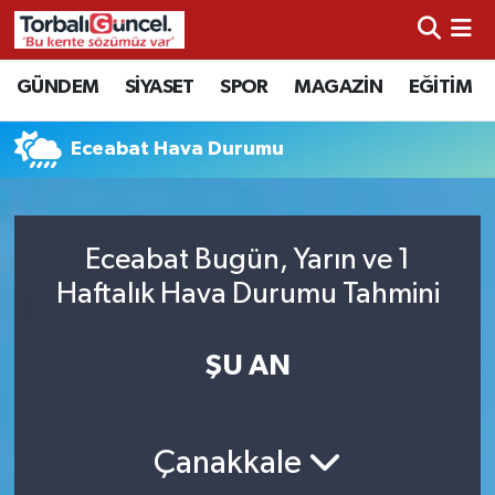
İzmir Nöbetçi Eczaneler
GÜNDEM
SİYASET
SPOR
MAGAZİN
EĞİTİM
İzmir Hava Durumu
Eceabat Hava Durumu
İzmir Namaz Vakitleri
İzmir Trafik Yoğunluk Haritası
Eceabat Bugün, Yarın ve 1
Haftalık Hava Durumu Tahmini
Süper Lig Puan Durumu ve Fikstür
ŞU AN
Tüm Manşetler
Son Dakika Haberleri
Çanakkale
Haber Arşivi