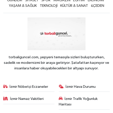
GÜNDEM
SİYASET
SPOR
MAGAZİN
EĞİTİM
EKONOMİ
YAŞAM & SAĞLIK
TEKNOLOJİ
KÜLTÜR & SANAT
iLÇEDEN
torbaliguncel.com, yepyeni temasıyla sizleri buluştururken,
sadelik ve modernizmi bir araya getiriyor. Şatafattan kaçınıyor ve
insanlara haber okuyabilecekleri bir altyapı sunuyor.
İzmir Nöbetçi Eczaneler
İzmir Hava Durumu
İzmir Namaz Vakitleri
İzmir Trafik Yoğunluk
Haritası