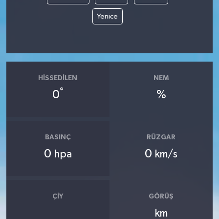
Yenice
HISSEDILEN
NEM
°
0
%
BASINÇ
RÜZGAR
0
0
hpa
km/s
ÇIY
GÖRÜŞ
km