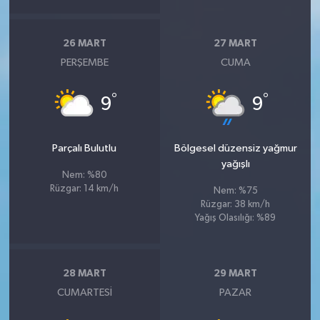
26 MART
27 MART
PERŞEMBE
CUMA
°
°
9
9
Parçalı Bulutlu
Bölgesel düzensiz yağmur
yağışlı
Nem: %80
Rüzgar: 14 km/h
Nem: %75
Rüzgar: 38 km/h
Yağış Olasılığı: %89
28 MART
29 MART
CUMARTESI
PAZAR