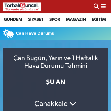
İzmir Nöbetçi Eczaneler
GÜNDEM
SİYASET
SPOR
MAGAZİN
EĞİTİM
İzmir Hava Durumu
Çan Hava Durumu
İzmir Namaz Vakitleri
İzmir Trafik Yoğunluk Haritası
Çan Bugün, Yarın ve 1 Haftalık
Hava Durumu Tahmini
Süper Lig Puan Durumu ve Fikstür
ŞU AN
Tüm Manşetler
Son Dakika Haberleri
Çanakkale
Haber Arşivi