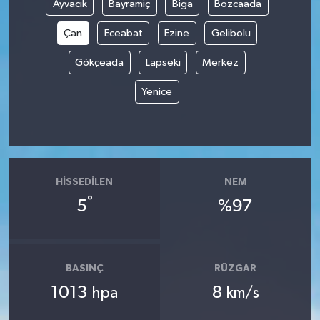
Ayvacık
Bayramiç
Biga
Bozcaada
Çan
Eceabat
Ezine
Gelibolu
Gökçeada
Lapseki
Merkez
Yenice
HISSEDILEN
NEM
°
5
%97
BASINÇ
RÜZGAR
1013
8
hpa
km/s