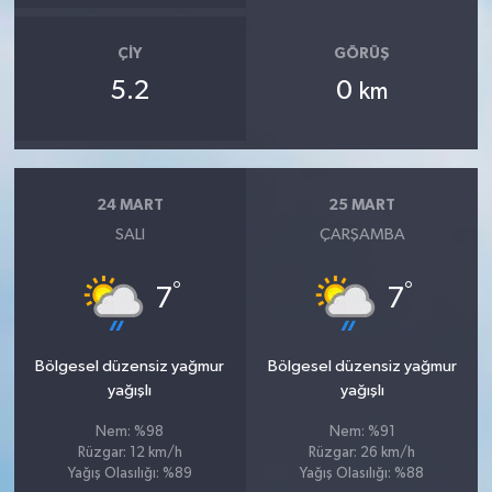
ÇIY
GÖRÜŞ
5.2
0
km
24 MART
25 MART
SALI
ÇARŞAMBA
°
°
7
7
Bölgesel düzensiz yağmur
Bölgesel düzensiz yağmur
yağışlı
yağışlı
Nem: %98
Nem: %91
Rüzgar: 12 km/h
Rüzgar: 26 km/h
Yağış Olasılığı: %89
Yağış Olasılığı: %88