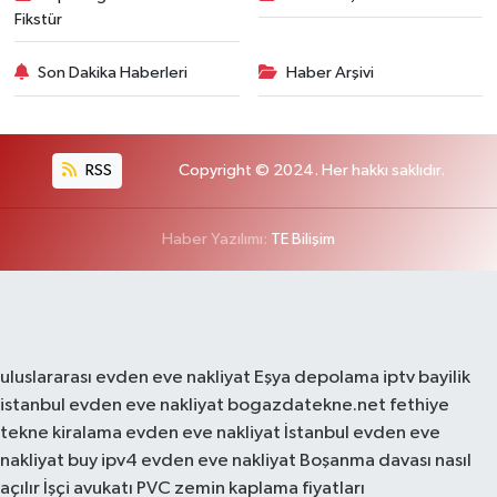
Fikstür
Son Dakika Haberleri
Haber Arşivi
RSS
Copyright © 2024. Her hakkı saklıdır.
Haber Yazılımı:
TE Bilişim
uluslararası evden eve nakliyat
Eşya depolama
iptv bayilik
istanbul evden eve nakliyat
bogazdatekne.net
fethiye
tekne kiralama
evden eve nakliyat
İstanbul evden eve
nakliyat
buy ipv4
evden eve nakliyat
Boşanma davası nasıl
açılır
İşçi avukatı
PVC zemin kaplama fiyatları