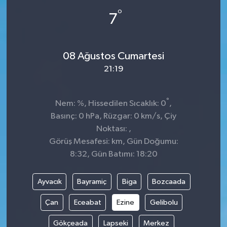
°
7
08 Ağustos Cumartesi
21:19
°
Nem: %, Hissedilen Sıcaklık: 0
,
Basınç: 0 hPa, Rüzgar: 0 km/s, Çiy
Noktası: ,
Görüş Mesafesi: km, Gün Doğumu:
8:32, Gün Batımı: 18:20
Ayvacık
Bayramiç
Biga
Bozcaada
Çan
Eceabat
Ezine
Gelibolu
Gökçeada
Lapseki
Merkez