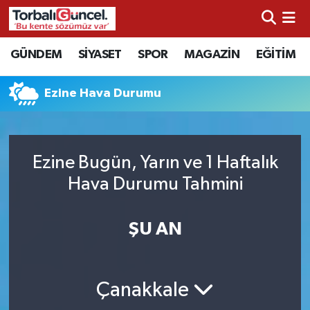
İzmir Nöbetçi Eczaneler
GÜNDEM
SİYASET
SPOR
MAGAZİN
EĞİTİM
İzmir Hava Durumu
Ezine Hava Durumu
İzmir Namaz Vakitleri
İzmir Trafik Yoğunluk Haritası
Ezine Bugün, Yarın ve 1 Haftalık
Hava Durumu Tahmini
Süper Lig Puan Durumu ve Fikstür
ŞU AN
Tüm Manşetler
Son Dakika Haberleri
Çanakkale
Haber Arşivi