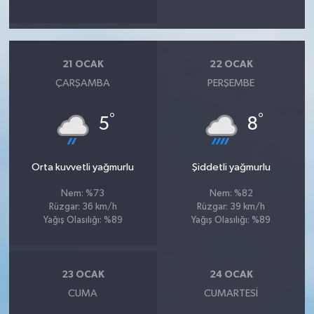
21 OCAK
22 OCAK
ÇARŞAMBA
PERŞEMBE
°
°
5
8
Orta kuvvetli yağmurlu
Şiddetli yağmurlu
Nem: %73
Nem: %82
Rüzgar: 36 km/h
Rüzgar: 39 km/h
Yağış Olasılığı: %89
Yağış Olasılığı: %89
23 OCAK
24 OCAK
CUMA
CUMARTESI