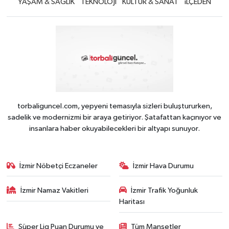
YAŞAM & SAĞLIK
TEKNOLOJİ
KÜLTÜR & SANAT
iLÇEDEN
torbaliguncel.com, yepyeni temasıyla sizleri buluştururken,
sadelik ve modernizmi bir araya getiriyor. Şatafattan kaçınıyor ve
insanlara haber okuyabilecekleri bir altyapı sunuyor.
İzmir Nöbetçi Eczaneler
İzmir Hava Durumu
İzmir Namaz Vakitleri
İzmir Trafik Yoğunluk
Haritası
Süper Lig Puan Durumu ve
Tüm Manşetler