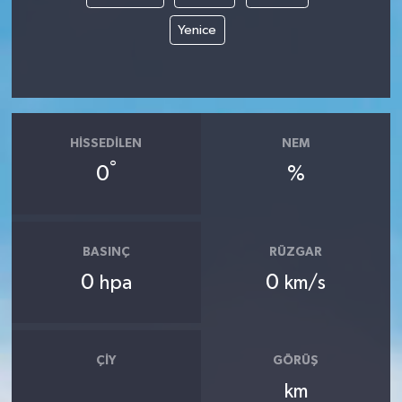
Yenice
HISSEDILEN
NEM
°
0
%
BASINÇ
RÜZGAR
0
0
hpa
km/s
ÇIY
GÖRÜŞ
km