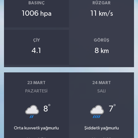
BASINÇ
RÜZGAR
1006
11
hpa
km/s
ÇIY
GÖRÜŞ
4.1
8
km
23 MART
24 MART
PAZARTESI
SALI
°
°
8
7
Orta kuvvetli yağmurlu
Şiddetli yağmurlu