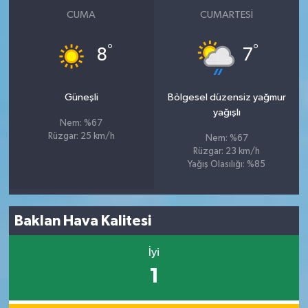
CUMA
CUMARTESI
°
°
8
7
Güneşli
Bölgesel düzensiz yağmur
yağışlı
Nem: %67
Rüzgar: 25 km/h
Nem: %67
Rüzgar: 23 km/h
Yağış Olasılığı: %85
Baklan Hava Kalitesi
İyi
1