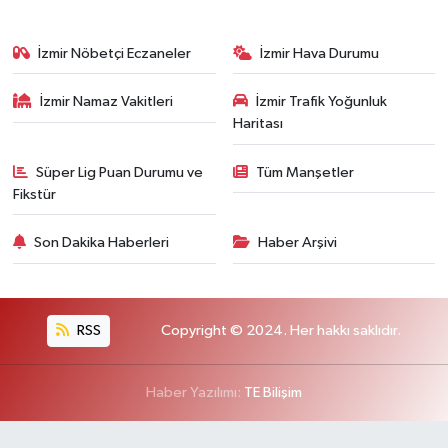
İzmir Nöbetçi Eczaneler
İzmir Hava Durumu
İzmir Namaz Vakitleri
İzmir Trafik Yoğunluk
Haritası
Süper Lig Puan Durumu ve
Tüm Manşetler
Fikstür
Son Dakika Haberleri
Haber Arşivi
RSS
Copyright © 2024. Her hakkı saklıdır.
Haber Yazılımı:
TE Bilişim