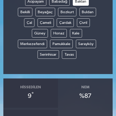
Acıpayam
Babadağ
Baklan
Bekilli
Beyağaç
Bozkurt
Buldan
Çal
Çameli
Çardak
Çivril
Güney
Honaz
Kale
Merkezefendi
Pamukkale
Sarayköy
Serinhisar
Tavas
HISSEDILEN
NEM
°
9
%87