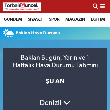
İzmir Nöbetçi Eczaneler
GÜNDEM
SİYASET
SPOR
MAGAZİN
EĞİTİM
İzmir Hava Durumu
Baklan Hava Durumu
İzmir Namaz Vakitleri
İzmir Trafik Yoğunluk Haritası
Baklan Bugün, Yarın ve 1
Haftalık Hava Durumu Tahmini
Süper Lig Puan Durumu ve Fikstür
ŞU AN
Tüm Manşetler
Son Dakika Haberleri
Denizli
Haber Arşivi