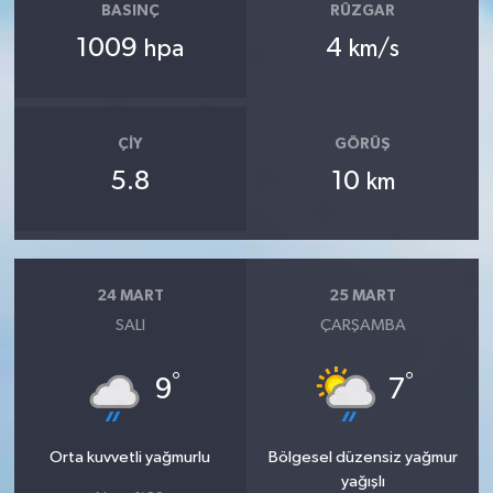
BASINÇ
RÜZGAR
1009
4
hpa
km/s
ÇIY
GÖRÜŞ
5.8
10
km
24 MART
25 MART
SALI
ÇARŞAMBA
°
°
9
7
Orta kuvvetli yağmurlu
Bölgesel düzensiz yağmur
yağışlı