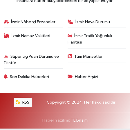
insanlara haber okuyabilecekleri bir altyapı sunuyor.
İzmir Nöbetçi Eczaneler
İzmir Hava Durumu
İzmir Namaz Vakitleri
İzmir Trafik Yoğunluk
Haritası
Süper Lig Puan Durumu ve
Tüm Manşetler
Fikstür
Son Dakika Haberleri
Haber Arşivi
RSS
Copyright © 2024. Her hakkı saklıdır.
Haber Yazılımı:
TE Bilişim