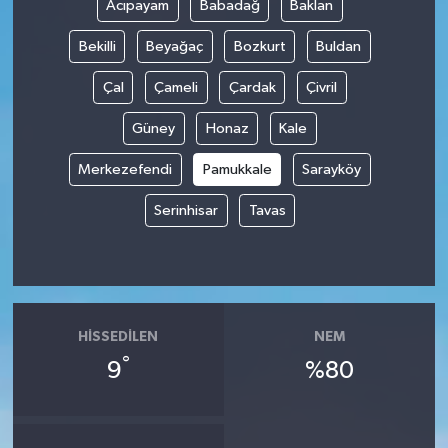
Acıpayam
Babadağ
Baklan
Bekilli
Beyağaç
Bozkurt
Buldan
Çal
Çameli
Çardak
Çivril
Güney
Honaz
Kale
Merkezefendi
Pamukkale
Sarayköy
Serinhisar
Tavas
HISSEDILEN
NEM
°
9
%80