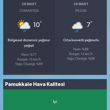
28 MART
29 MART
CUMARTESI
PAZAR
°
°
10
7
Bölgesel düzensiz yağmur
Orta kuvvetli yağmurlu
yağışlı
Nem: %88
Rüzgar: 12 km/h
Nem: %77
Yağış Olasılığı: %88
Rüzgar: 15 km/h
Yağış Olasılığı: %86
Pamukkale Hava Kalitesi
İyi