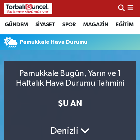
İzmir Nöbetçi Eczaneler
GÜNDEM
SİYASET
SPOR
MAGAZİN
EĞİTİM
İzmir Hava Durumu
Pamukkale Hava Durumu
İzmir Namaz Vakitleri
İzmir Trafik Yoğunluk Haritası
Pamukkale Bugün, Yarın ve 1
Haftalık Hava Durumu Tahmini
Süper Lig Puan Durumu ve Fikstür
ŞU AN
Tüm Manşetler
Son Dakika Haberleri
Denizli
Haber Arşivi