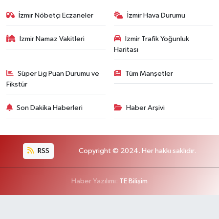
İzmir Nöbetçi Eczaneler
İzmir Hava Durumu
İzmir Namaz Vakitleri
İzmir Trafik Yoğunluk
Haritası
Süper Lig Puan Durumu ve
Tüm Manşetler
Fikstür
Son Dakika Haberleri
Haber Arşivi
RSS
Copyright © 2024. Her hakkı saklıdır.
Haber Yazılımı:
TE Bilişim