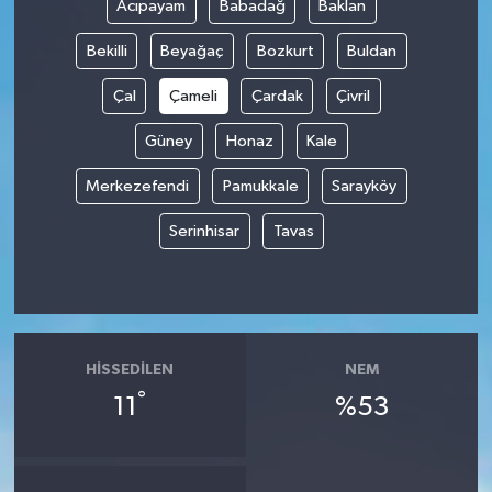
Acıpayam
Babadağ
Baklan
Bekilli
Beyağaç
Bozkurt
Buldan
Çal
Çameli
Çardak
Çivril
Güney
Honaz
Kale
Merkezefendi
Pamukkale
Sarayköy
Serinhisar
Tavas
HISSEDILEN
NEM
°
11
%53