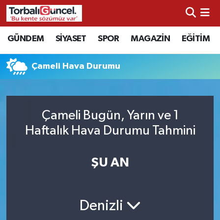
İzmir Nöbetçi Eczaneler
GÜNDEM
SİYASET
SPOR
MAGAZİN
EĞİTİM
İzmir Hava Durumu
Çameli Hava Durumu
İzmir Namaz Vakitleri
İzmir Trafik Yoğunluk Haritası
Çameli Bugün, Yarın ve 1
Haftalık Hava Durumu Tahmini
Süper Lig Puan Durumu ve Fikstür
ŞU AN
Tüm Manşetler
Son Dakika Haberleri
Denizli
Haber Arşivi