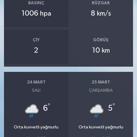
BASINÇ
RÜZGAR
1006
8
hpa
km/s
ÇIY
GÖRÜŞ
2
10
km
24 MART
25 MART
SALI
ÇARŞAMBA
°
°
6
5
Orta kuvvetli yağmurlu
Orta kuvvetli yağmurlu