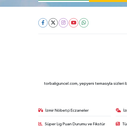
torbaliguncel.com, yepyeni temasıyla sizleri b
İzmir Nöbetçi Eczaneler
İ
Süper Lig Puan Durumu ve Fikstür
Tü