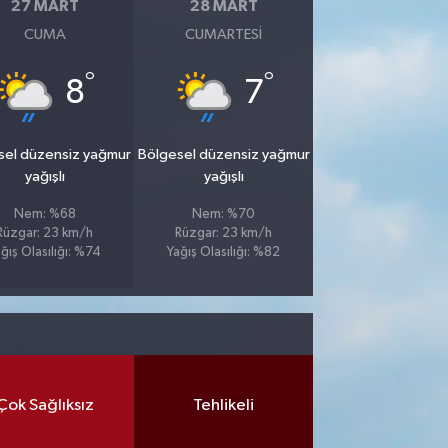
27 MART
28 MART
CUMA
CUMARTESI
°
°
8
7
sel düzensiz yağmur
Bölgesel düzensiz yağmur
yağışlı
yağışlı
Nem: %68
Nem: %70
Rüzgar: 23 km/h
Rüzgar: 23 km/h
ğış Olasılığı: %74
Yağış Olasılığı: %82
Çok Sağlıksız
Tehlikeli