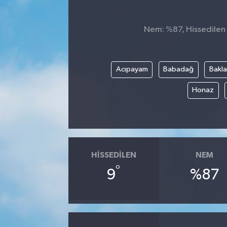
Nem: %87, Hissedilen S
Acıpayam
Babadağ
Bakl
Honaz
HISSEDILEN
NEM
°
9
%87