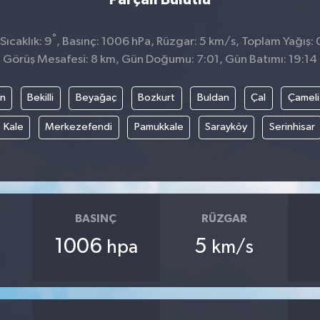
°
ıcaklık: 9
, Basınç: 1006 hPa, Rüzgar: 5 km/s, Toplam Yağış: 
Görüş Mesafesi: 8 km, Gün Doğumu: 7:01, Gün Batımı: 19:14
an
Bekilli
Beyağaç
Bozkurt
Buldan
Çal
Çameli
Kale
Merkezefendi
Pamukkale
Sarayköy
Serinhisar
BASINÇ
RÜZGAR
1006
5
hpa
km/s