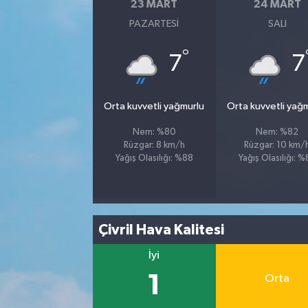
23 MART
24 MART
PAZARTESI
SALI
°
7
7
Orta kuvvetli yağmurlu
Orta kuvvetli yağ
Nem: %80
Nem: %82
Rüzgar: 8 km/h
Rüzgar: 10 km/
Yağış Olasılığı: %88
Yağış Olasılığı: 
Çivril Hava Kalitesi
İyi
1
Orta