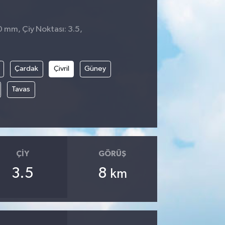
0 mm, Çiy Noktası: 3.5,
Çardak
Çivril
Güney
Tavas
ÇIY
GÖRÜŞ
3.5
8
km