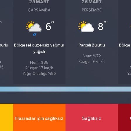
25 MART
26 MART
ÇARŞAMBA
PERŞEMBE
°
°
°
6
8
murlu
Bölgesel düzensiz yağmur
Parçalı Bulutlu
Bölge
yağışlı
Nem: %72
h
Rüzgar: 9 km/h
Nem: %86
%85
Rüzgar: 17 km/h
Yağış Olasılığı: %86
Ya
Hassaslar için sağlıksız
Sağlıksız