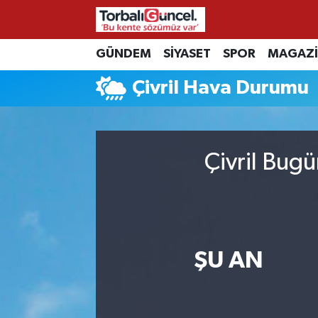
İzmir Nöbetçi Eczaneler
GÜNDEM
SİYASET
SPOR
MAGAZ
Çivril Hava Durumu
İzmir Hava Durumu
İzmir Namaz Vakitleri
Çivril Bugü
İzmir Trafik Yoğunluk Haritası
Süper Lig Puan Durumu ve Fikstür
Tüm Manşetler
ŞU AN
Son Dakika Haberleri
Haber Arşivi