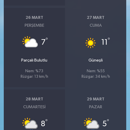
26 MART
27 MART
PERŞEMBE
CUMA
°
°
7
11
Parçalı Bulutlu
Güneşli
Nem: %73
Nem: %55
Rüzgar: 13 km/h
Rüzgar: 34 km/h
28 MART
29 MART
CUMARTESI
PAZAR
°
°
8
5