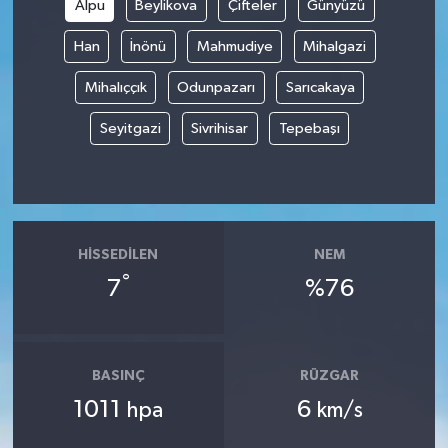
Alpu
Beylikova
Çifteler
Günyüzü
Han
İnönü
Mahmudiye
Mihalgazi
Mihalıççık
Odunpazarı
Sarıcakaya
Seyitgazi
Sivrihisar
Tepebaşı
HISSEDILEN
NEM
°
7
%76
BASINÇ
RÜZGAR
1011
6
hpa
km/s