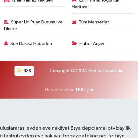
İzmir Namaz Vakitleri
İzmir Trafik Yoğunluk
Haritası
Süper Lig Puan Durumu ve
Tüm Manşetler
Fikstür
Son Dakika Haberleri
Haber Arşivi
RSS
Copyright © 2024. Her hakkı saklıdır.
Haber Yazılımı:
TE Bilişim
uluslararası evden eve nakliyat
Eşya depolama
iptv bayilik
istanbul evden eve nakliyat
bogazdatekne.net
fethiye