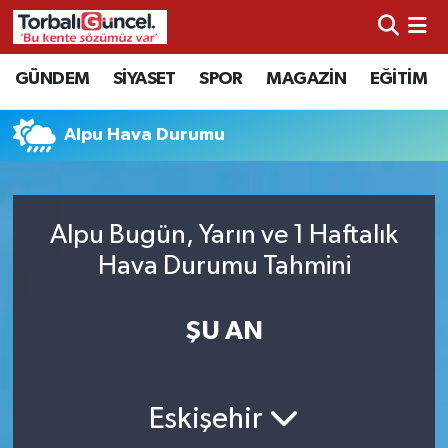
İzmir Nöbetçi Eczaneler
GÜNDEM
SİYASET
SPOR
MAGAZİN
EĞİTİM
İzmir Hava Durumu
Alpu Hava Durumu
İzmir Namaz Vakitleri
İzmir Trafik Yoğunluk Haritası
Alpu Bugün, Yarın ve 1 Haftalık
Hava Durumu Tahmini
Süper Lig Puan Durumu ve Fikstür
ŞU AN
Tüm Manşetler
Son Dakika Haberleri
Eskişehir
Haber Arşivi