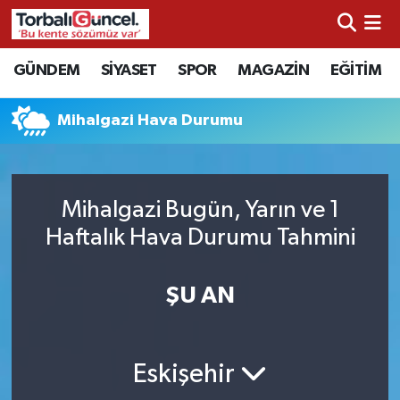
İzmir Nöbetçi Eczaneler
GÜNDEM
SİYASET
SPOR
MAGAZİN
EĞİTİM
İzmir Hava Durumu
Mihalgazi Hava Durumu
İzmir Namaz Vakitleri
İzmir Trafik Yoğunluk Haritası
Mihalgazi Bugün, Yarın ve 1
Haftalık Hava Durumu Tahmini
Süper Lig Puan Durumu ve Fikstür
ŞU AN
Tüm Manşetler
Son Dakika Haberleri
Eskişehir
Haber Arşivi