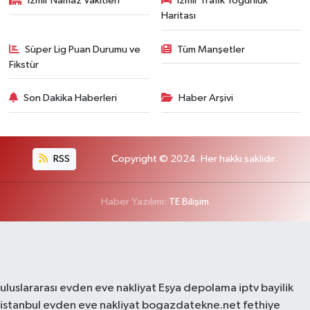
İzmir Namaz Vakitleri
İzmir Trafik Yoğunluk
Haritası
Süper Lig Puan Durumu ve
Tüm Manşetler
Fikstür
Son Dakika Haberleri
Haber Arşivi
RSS
Copyright © 2024. Her hakkı saklıdır.
Haber Yazılımı:
TE Bilişim
uluslararası evden eve nakliyat
Eşya depolama
iptv bayilik
istanbul evden eve nakliyat
bogazdatekne.net
fethiye