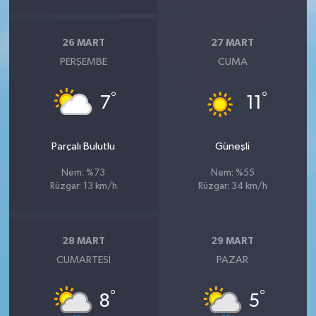
26 MART
27 MART
PERŞEMBE
CUMA
°
°
7
11
Parçalı Bulutlu
Güneşli
Nem: %73
Nem: %55
Rüzgar: 13 km/h
Rüzgar: 34 km/h
28 MART
29 MART
CUMARTESI
PAZAR
°
°
8
5