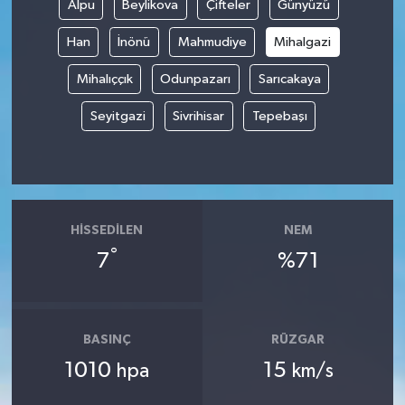
Alpu
Beylikova
Çifteler
Günyüzü
Han
İnönü
Mahmudiye
Mihalgazi
Mihalıççık
Odunpazarı
Sarıcakaya
Seyitgazi
Sivrihisar
Tepebaşı
HISSEDILEN
NEM
°
7
%71
BASINÇ
RÜZGAR
1010
15
hpa
km/s