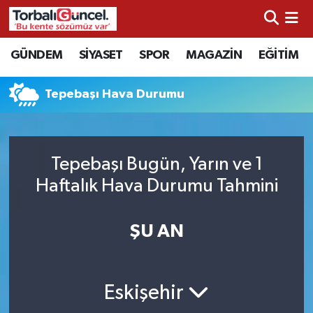
İzmir Nöbetçi Eczaneler
GÜNDEM
SİYASET
SPOR
MAGAZİN
EĞİTİM
İzmir Hava Durumu
Tepebaşı Hava Durumu
İzmir Namaz Vakitleri
İzmir Trafik Yoğunluk Haritası
Tepebaşı Bugün, Yarın ve 1
Haftalık Hava Durumu Tahmini
Süper Lig Puan Durumu ve Fikstür
ŞU AN
Tüm Manşetler
Son Dakika Haberleri
Eskişehir
Haber Arşivi