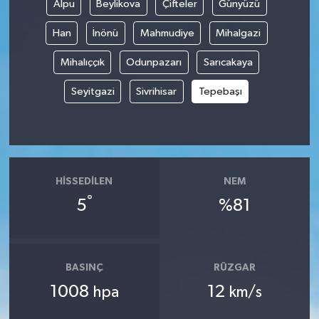
Alpu
Beylikova
Çifteler
Günyüzü
Han
İnönü
Mahmudiye
Mihalgazi
Mihalıççık
Odunpazarı
Sarıcakaya
Seyitgazi
Sivrihisar
Tepebaşı
HISSEDILEN
NEM
°
5
%81
BASINÇ
RÜZGAR
1008
12
hpa
km/s