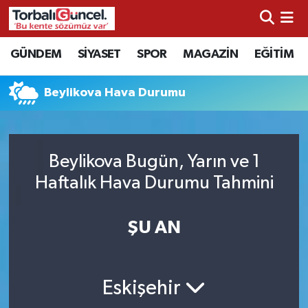
İzmir Nöbetçi Eczaneler
GÜNDEM
SİYASET
SPOR
MAGAZİN
EĞİTİM
İzmir Hava Durumu
Beylikova Hava Durumu
İzmir Namaz Vakitleri
İzmir Trafik Yoğunluk Haritası
Beylikova Bugün, Yarın ve 1
Haftalık Hava Durumu Tahmini
Süper Lig Puan Durumu ve Fikstür
ŞU AN
Tüm Manşetler
Son Dakika Haberleri
Eskişehir
Haber Arşivi