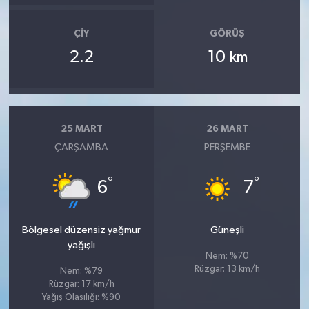
ÇIY
GÖRÜŞ
2.2
10
km
25 MART
26 MART
ÇARŞAMBA
PERŞEMBE
°
°
6
7
Bölgesel düzensiz yağmur
Güneşli
yağışlı
Nem: %70
Rüzgar: 13 km/h
Nem: %79
Rüzgar: 17 km/h
Yağış Olasılığı: %90