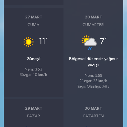
27 MART
28 MART
CUMA
CUMARTESI
°
°
11
7
Güneşli
Bölgesel düzensiz yağmur
yağışlı
Nem: %53
Rüzgar: 10 km/h
Nem: %69
Rüzgar: 23 km/h
Yağış Olasılığı: %83
29 MART
30 MART
PAZAR
PAZARTESI