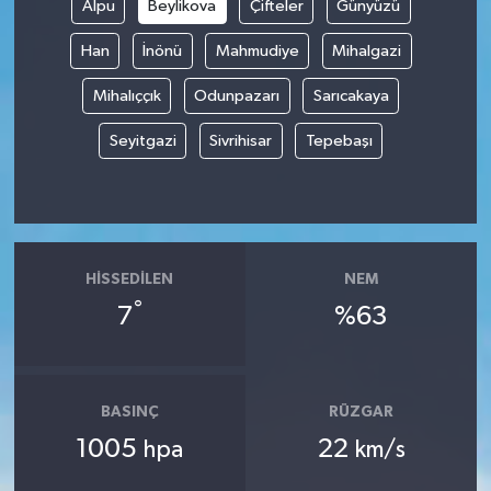
Alpu
Beylikova
Çifteler
Günyüzü
Han
İnönü
Mahmudiye
Mihalgazi
Mihalıççık
Odunpazarı
Sarıcakaya
Seyitgazi
Sivrihisar
Tepebaşı
HISSEDILEN
NEM
°
7
%63
BASINÇ
RÜZGAR
1005
22
hpa
km/s