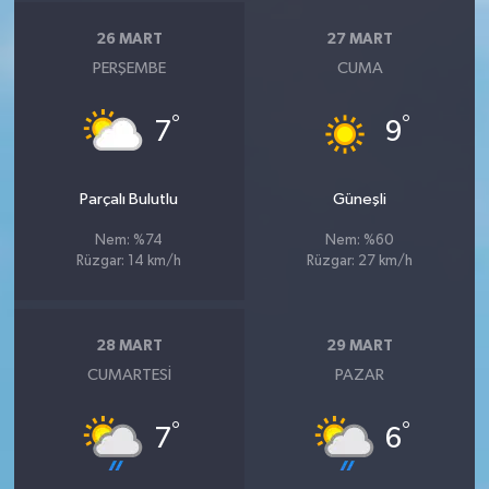
26 MART
27 MART
PERŞEMBE
CUMA
°
°
7
9
Parçalı Bulutlu
Güneşli
Nem: %74
Nem: %60
Rüzgar: 14 km/h
Rüzgar: 27 km/h
28 MART
29 MART
CUMARTESI
PAZAR
°
°
7
6