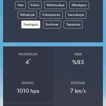
Han
İnönü
Mahmudiye
Mihalgazi
Mihalıççık
Odunpazarı
Sarıcakaya
Seyitgazi
Sivrihisar
Tepebaşı
HISSEDILEN
NEM
°
4
%93
BASINÇ
RÜZGAR
1010
7
hpa
km/s