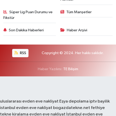
Süper Lig Puan Durumu ve
Tüm Manşetler
Fikstür
Son Dakika Haberleri
Haber Arşivi
RSS
Copyright © 2024. Her hakkı saklıdır.
Haber Yazılımı:
TE Bilişim
uluslararası evden eve nakliyat
Eşya depolama
iptv bayilik
istanbul evden eve nakliyat
bogazdatekne.net
fethiye
tekne kiralama
evden eve nakliyat
İstanbul evden eve