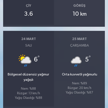
ÇIY
GÖRÜŞ
3.6
10
km
24 MART
25 MART
SALI
ÇARŞAMBA
°
°
6
5
Bölgesel düzensiz yağmur
Orta kuvvetli yağmurlu
yağışlı
Nem: %89
Rüzgar: 20 km/h
Nem: %88
Yağış Olasılığı: %87
Rüzgar: 13 km/h
Yağış Olasılığı: %88