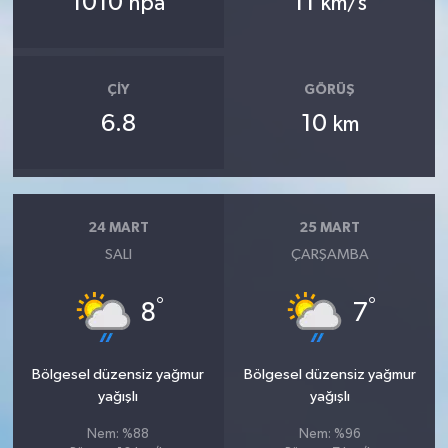
1010
11
hpa
km/s
ÇIY
GÖRÜŞ
6.8
10
km
24 MART
25 MART
SALI
ÇARŞAMBA
°
°
8
7
Bölgesel düzensiz yağmur
Bölgesel düzensiz yağmur
yağışlı
yağışlı
Nem: %88
Nem: %96