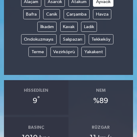
Alaçam
Asarcık
Atakum
Ayvacık
Bafra
Canik
Çarşamba
Havza
İlkadım
Kavak
Ladik
Ondokuzmayıs
Salıpazarı
Tekkeköy
Terme
Vezirköprü
Yakakent
HISSEDILEN
NEM
°
9
%89
BASINÇ
RÜZGAR