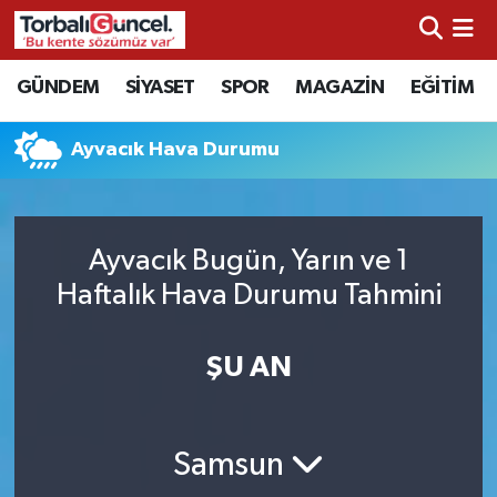
İzmir Nöbetçi Eczaneler
GÜNDEM
SİYASET
SPOR
MAGAZİN
EĞİTİM
İzmir Hava Durumu
Ayvacık Hava Durumu
İzmir Namaz Vakitleri
İzmir Trafik Yoğunluk Haritası
Ayvacık Bugün, Yarın ve 1
Haftalık Hava Durumu Tahmini
Süper Lig Puan Durumu ve Fikstür
ŞU AN
Tüm Manşetler
Son Dakika Haberleri
Samsun
Haber Arşivi