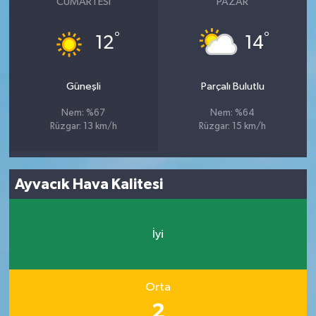
CUMARTESI
PAZAR
°
°
12
14
Güneşli
Parçalı Bulutlu
Nem: %67
Nem: %64
Rüzgar: 13 km/h
Rüzgar: 15 km/h
Ayvacık Hava Kalitesi
İyi
Orta
2