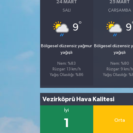
24 MART
25 MART
SALI
ÇARŞAMBA
°
9
9
Bölgesel düzensiz yağmur
Bölgesel düzensiz 
yağışlı
yağışlı
Nem: %83
Nem: %80
Rüzgar: 13 km/h
Rüzgar: 9 km/h
Yağış Olasılığı: %86
Yağış Olasılığı: 
Vezirköprü Hava Kalitesi
İyi
1
Orta