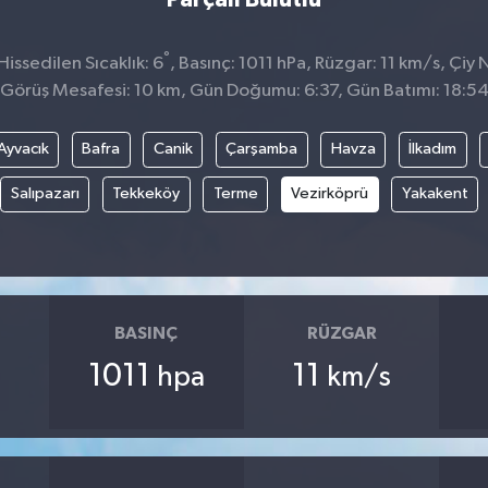
°
issedilen Sıcaklık: 6
, Basınç: 1011 hPa, Rüzgar: 11 km/s, Çiy 
Görüş Mesafesi: 10 km, Gün Doğumu: 6:37, Gün Batımı: 18:5
Ayvacık
Bafra
Canik
Çarşamba
Havza
İlkadım
Salıpazarı
Tekkeköy
Terme
Vezirköprü
Yakakent
BASINÇ
RÜZGAR
1011
11
hpa
km/s