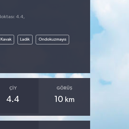
Noktası: 4.4,
4
Kavak
Ladik
Ondokuzmayıs
ÇIY
GÖRÜŞ
4.4
10
km