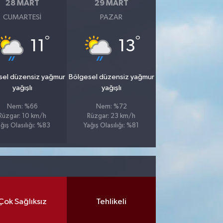
28 MART
29 MART
CUMARTESI
PAZAR
°
°
11
13
sel düzensiz yağmur
Bölgesel düzensiz yağmur
yağışlı
yağışlı
Nem: %66
Nem: %72
Rüzgar: 10 km/h
Rüzgar: 23 km/h
ğış Olasılığı: %83
Yağış Olasılığı: %81
Çok Sağlıksız
Tehlikeli