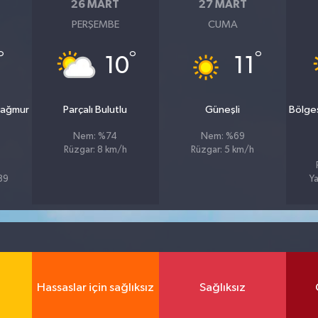
26 MART
27 MART
PERŞEMBE
CUMA
°
°
°
10
11
yağmur
Parçalı Bulutlu
Güneşli
Bölge
Nem: %74
Nem: %69
Rüzgar: 8 km/h
Rüzgar: 5 km/h
%89
Ya
Hassaslar için sağlıksız
Sağlıksız