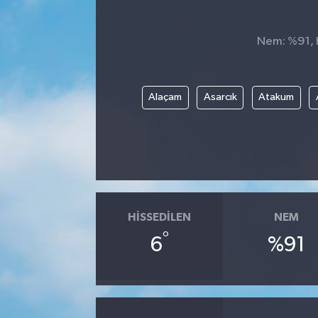
Nem: %91, H
Alaçam
Asarcık
Atakum
HISSEDILEN
NEM
°
6
%91