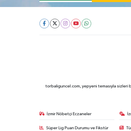
torbaliguncel.com, yepyeni temasıyla sizleri b
İzmir Nöbetçi Eczaneler
İ
Süper Lig Puan Durumu ve Fikstür
Tü