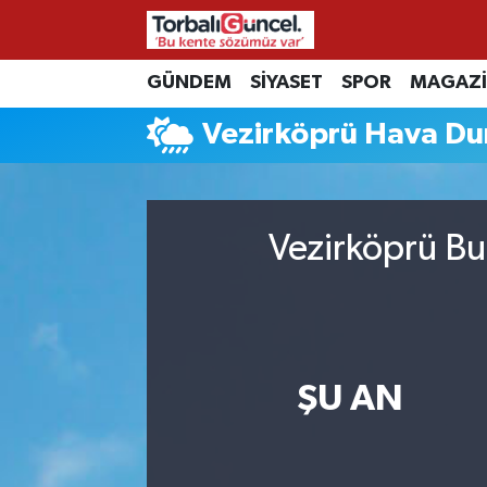
İzmir Nöbetçi Eczaneler
GÜNDEM
SİYASET
SPOR
MAGAZ
Vezirköprü Hava D
İzmir Hava Durumu
İzmir Namaz Vakitleri
Vezirköprü Bu
İzmir Trafik Yoğunluk Haritası
Süper Lig Puan Durumu ve Fikstür
Tüm Manşetler
ŞU AN
Son Dakika Haberleri
Haber Arşivi