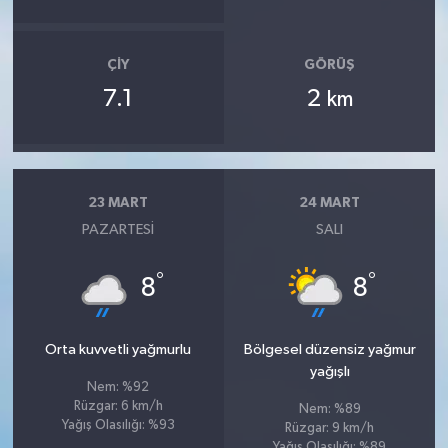
ÇIY
GÖRÜŞ
7.1
2
km
23 MART
24 MART
PAZARTESI
SALI
°
°
8
8
Orta kuvvetli yağmurlu
Bölgesel düzensiz yağmur
yağışlı
Nem: %92
Rüzgar: 6 km/h
Nem: %89
Yağış Olasılığı: %93
Rüzgar: 9 km/h
Yağış Olasılığı: %89