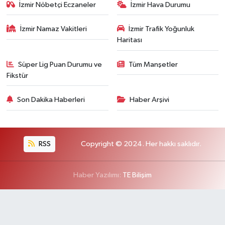
İzmir Nöbetçi Eczaneler
İzmir Hava Durumu
İzmir Namaz Vakitleri
İzmir Trafik Yoğunluk
Haritası
Süper Lig Puan Durumu ve
Tüm Manşetler
Fikstür
Son Dakika Haberleri
Haber Arşivi
RSS
Copyright © 2024. Her hakkı saklıdır.
Haber Yazılımı:
TE Bilişim