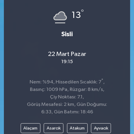
°
13
Sisli
22 Mart Pazar
19:15
°
Nem: %94, Hissedilen Sıcaklık: 7
,
Basınç: 1009 hPa, Rüzgar: 8 km/s,
Çiy Noktası: 7.1,
Görüş Mesafesi: 2 km, Gün Doğumu:
6:33, Gün Batımı: 18:46
Alaçam
Asarcık
Atakum
Ayvacık