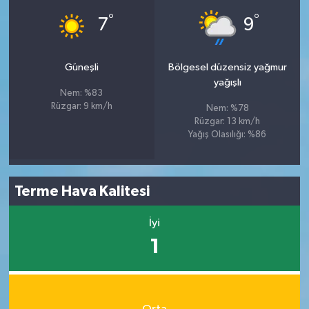
°
°
7
9
Güneşli
Bölgesel düzensiz yağmur
yağışlı
Nem: %83
Rüzgar: 9 km/h
Nem: %78
Rüzgar: 13 km/h
Yağış Olasılığı: %86
Terme Hava Kalitesi
İyi
1