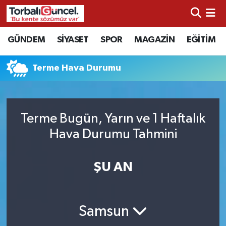
İzmir Nöbetçi Eczaneler
GÜNDEM
SİYASET
SPOR
MAGAZİN
EĞİTİM
İzmir Hava Durumu
Terme Hava Durumu
İzmir Namaz Vakitleri
İzmir Trafik Yoğunluk Haritası
Terme Bugün, Yarın ve 1 Haftalık
Hava Durumu Tahmini
Süper Lig Puan Durumu ve Fikstür
ŞU AN
Tüm Manşetler
Son Dakika Haberleri
Samsun
Haber Arşivi