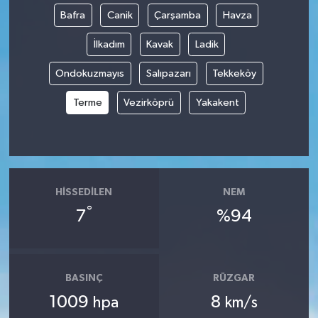
Bafra
Canik
Çarşamba
Havza
İlkadım
Kavak
Ladik
Ondokuzmayıs
Salıpazarı
Tekkeköy
Terme
Vezirköprü
Yakakent
HISSEDILEN
NEM
°
7
%94
BASINÇ
RÜZGAR
1009
8
hpa
km/s