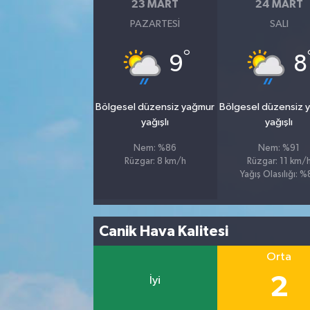
23 MART
24 MART
PAZARTESI
SALI
°
9
8
Bölgesel düzensiz yağmur
Bölgesel düzensiz 
yağışlı
yağışlı
Nem: %86
Nem: %91
Rüzgar: 8 km/h
Rüzgar: 11 km/
Yağış Olasılığı: 
Canik Hava Kalitesi
Orta
2
İyi