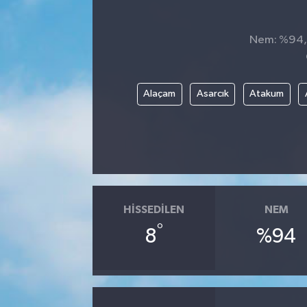
Nem: %94, H
Alaçam
Asarcık
Atakum
HISSEDILEN
NEM
°
8
%94