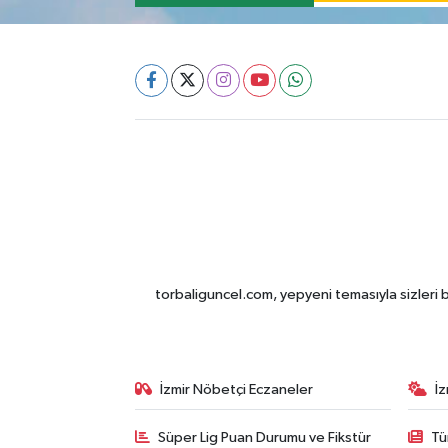
torbaliguncel.com, yepyeni temasıyla sizleri b
İzmir Nöbetçi Eczaneler
İ
Süper Lig Puan Durumu ve Fikstür
Tü