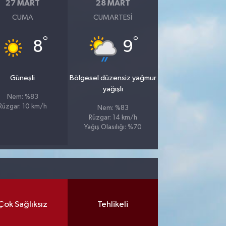
27 MART
28 MART
CUMA
CUMARTESI
°
°
8
9
Güneşli
Bölgesel düzensiz yağmur
yağışlı
Nem: %83
Rüzgar: 10 km/h
Nem: %83
Rüzgar: 14 km/h
Yağış Olasılığı: %70
Çok Sağlıksız
Tehlikeli