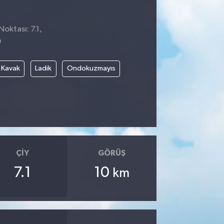
Noktası: 7.1,
9
Kavak
Ladik
Ondokuzmayıs
ÇIY
GÖRÜŞ
7.1
10
km