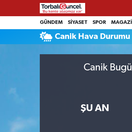
İzmir Nöbetçi Eczaneler
GÜNDEM
SİYASET
SPOR
MAGAZ
Canik Hava Durumu
İzmir Hava Durumu
İzmir Namaz Vakitleri
Canik Bugü
İzmir Trafik Yoğunluk Haritası
Süper Lig Puan Durumu ve Fikstür
Tüm Manşetler
ŞU AN
Son Dakika Haberleri
Haber Arşivi