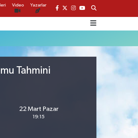
eri
Video
Yazarlar
umu Tahmini
22 Mart Pazar
19:15