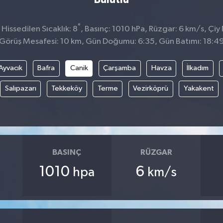
°
issedilen Sıcaklık: 8
, Basınç: 1010 hPa, Rüzgar: 6 km/s, Çiy 
Görüş Mesafesi: 10 km, Gün Doğumu: 6:35, Gün Batımı: 18:4
Ayvacık
Bafra
Canik
Çarşamba
Havza
İlkadım
Salıpazarı
Tekkeköy
Terme
Vezirköprü
Yakakent
BASINÇ
RÜZGAR
1010
6
hpa
km/s