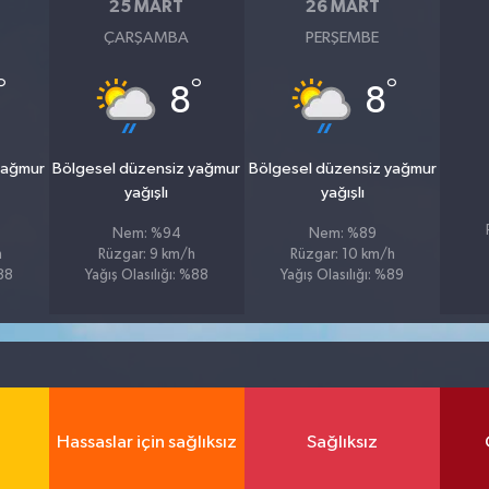
25 MART
26 MART
ÇARŞAMBA
PERŞEMBE
°
°
°
8
8
yağmur
Bölgesel düzensiz yağmur
Bölgesel düzensiz yağmur
yağışlı
yağışlı
Nem: %94
Nem: %89
h
Rüzgar: 9 km/h
Rüzgar: 10 km/h
%88
Yağış Olasılığı: %88
Yağış Olasılığı: %89
Hassaslar için sağlıksız
Sağlıksız