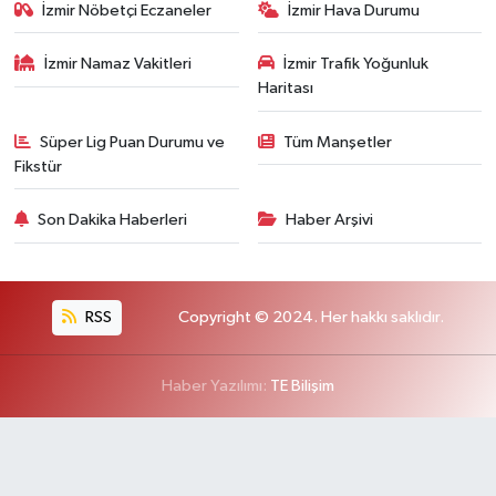
İzmir Nöbetçi Eczaneler
İzmir Hava Durumu
İzmir Namaz Vakitleri
İzmir Trafik Yoğunluk
Haritası
Süper Lig Puan Durumu ve
Tüm Manşetler
Fikstür
Son Dakika Haberleri
Haber Arşivi
RSS
Copyright © 2024. Her hakkı saklıdır.
Haber Yazılımı:
TE Bilişim