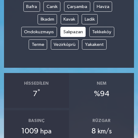
Bafra
Canik
Çarşamba
Havza
İlkadım
Kavak
Ladik
Ondokuzmayıs
Salıpazarı
Tekkeköy
Terme
Vezirköprü
Yakakent
HISSEDILEN
NEM
°
7
%94
BASINÇ
RÜZGAR
1009
8
hpa
km/s