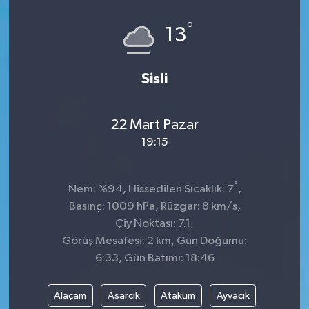
°
13
Sisli
22 Mart Pazar
19:15
°
Nem: %94, Hissedilen Sıcaklık: 7
,
Basınç: 1009 hPa, Rüzgar: 8 km/s,
Çiy Noktası: 7.1,
Görüş Mesafesi: 2 km, Gün Doğumu:
6:33, Gün Batımı: 18:46
Alaçam
Asarcık
Atakum
Ayvacık