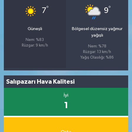
°
°
7
9
Güneşli
Bölgesel düzensiz yağmur
yağışlı
Nem: %83
Rüzgar: 9 km/h
Nem: %78
Rüzgar: 13 km/h
Yağış Olasılığı: %86
Salıpazarı Hava Kalitesi
İyi
1