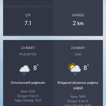
ÇIY
GÖRÜŞ
7.1
2
km
23 MART
24 MART
PAZARTESI
SALI
°
°
8
8
Orta kuvvetli yağmurlu
Bölgesel düzensiz yağmur
yağışlı
Nem: %92
Rüzgar: 6 km/h
Nem: %89
Yağış Olasılığı: %93
Rüzgar: 9 km/h
Yağış Olasılığı: %89