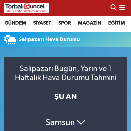
İzmir Nöbetçi Eczaneler
GÜNDEM
SİYASET
SPOR
MAGAZİN
EĞİTİM
İzmir Hava Durumu
Salıpazarı Hava Durumu
İzmir Namaz Vakitleri
İzmir Trafik Yoğunluk Haritası
Salıpazarı Bugün, Yarın ve 1
Haftalık Hava Durumu Tahmini
Süper Lig Puan Durumu ve Fikstür
ŞU AN
Tüm Manşetler
Son Dakika Haberleri
Samsun
Haber Arşivi