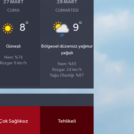
27 MART
28 MART
CUMA
CUMARTESI
°
°
8
9
Güneşli
Bölgesel düzensiz yağmur
yağışlı
Nem: %74
Rüzgar: 6 km/h
Nem: %65
Rüzgar: 24 km/h
Yağış Olasılığı: %87
Çok Sağlıksız
Tehlikeli