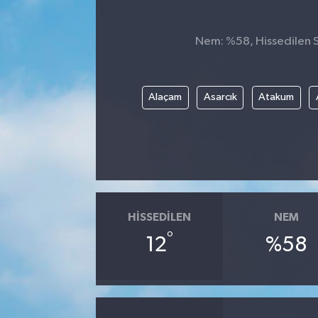
Nem: %58, Hissedilen Sı
Alaçam
Asarcık
Atakum
HISSEDILEN
NEM
°
12
%58