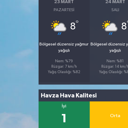
23 MART
24 MART
PAZARTESI
SALI
°
8
8
Bölgesel düzensiz yağmur
Bölgesel düzensiz 
yağışlı
yağışlı
Nem: %79
Nem: %81
Rüzgar: 7 km/h
Rüzgar: 14 km/
Yağış Olasılığı: %82
Yağış Olasılığı: 
Havza Hava Kalitesi
İyi
1
Orta