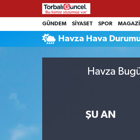
İzmir Nöbetçi Eczaneler
GÜNDEM
SİYASET
SPOR
MAGAZ
Havza Hava Durum
İzmir Hava Durumu
İzmir Namaz Vakitleri
Havza Bugün
İzmir Trafik Yoğunluk Haritası
Süper Lig Puan Durumu ve Fikstür
Tüm Manşetler
ŞU AN
Son Dakika Haberleri
Haber Arşivi