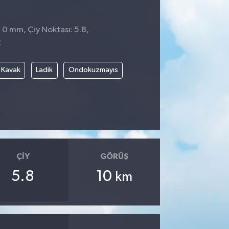
 0 mm, Çiy Noktası: 5.8,
2
Kavak
Ladik
Ondokuzmayıs
ÇIY
GÖRÜŞ
5.8
10
km