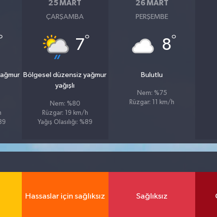
25 MART
26 MART
ÇARŞAMBA
PERŞEMBE
°
°
°
7
8
yağmur
Bölgesel düzensiz yağmur
Bulutlu
yağışlı
Nem: %75
Rüzgar: 11 km/h
Nem: %80
h
Rüzgar: 19 km/h
%89
Yağış Olasılığı: %89
Hassaslar için sağlıksız
Sağlıksız