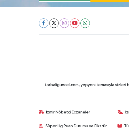
torbaliguncel.com, yepyeni temasıyla sizleri b
İzmir Nöbetçi Eczaneler
İ
Süper Lig Puan Durumu ve Fikstür
Tü