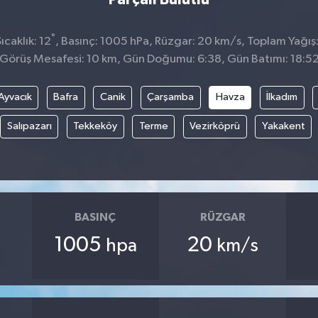
°
caklık: 12
, Basınç: 1005 hPa, Rüzgar: 20 km/s, Toplam Yağış:
Görüş Mesafesi: 10 km, Gün Doğumu: 6:38, Gün Batımı: 18:5
Ayvacık
Bafra
Canik
Çarşamba
Havza
İlkadım
Salıpazarı
Tekkeköy
Terme
Vezirköprü
Yakakent
BASINÇ
RÜZGAR
1005
20
hpa
km/s