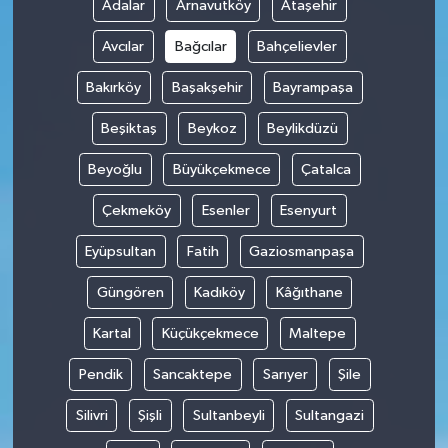
Adalar
Arnavutköy
Ataşehir
Avcılar
Bağcılar
Bahçelievler
Bakırköy
Başakşehir
Bayrampaşa
Beşiktaş
Beykoz
Beylikdüzü
Beyoğlu
Büyükçekmece
Çatalca
Çekmeköy
Esenler
Esenyurt
Eyüpsultan
Fatih
Gaziosmanpaşa
Güngören
Kadıköy
Kâğıthane
Kartal
Küçükçekmece
Maltepe
Pendik
Sancaktepe
Sarıyer
Şile
Silivri
Şişli
Sultanbeyli
Sultangazi