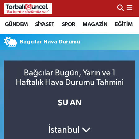
İzmir Nöbetçi Eczaneler
GÜNDEM
SİYASET
SPOR
MAGAZİN
EĞİTİM
İzmir Hava Durumu
Bağcılar Hava Durumu
İzmir Namaz Vakitleri
İzmir Trafik Yoğunluk Haritası
Bağcılar Bugün, Yarın ve 1
Haftalık Hava Durumu Tahmini
Süper Lig Puan Durumu ve Fikstür
ŞU AN
Tüm Manşetler
Son Dakika Haberleri
İstanbul
Haber Arşivi