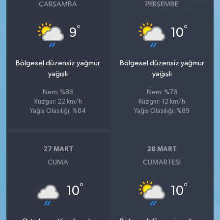
ÇARŞAMBA
PERŞEMBE
°
°
9
10
Bölgesel düzensiz yağmur
Bölgesel düzensiz yağmur
yağışlı
yağışlı
Nem: %88
Nem: %78
Rüzgar: 22 km/h
Rüzgar: 12 km/h
Yağış Olasılığı: %84
Yağış Olasılığı: %89
27 MART
28 MART
CUMA
CUMARTESI
°
°
10
10