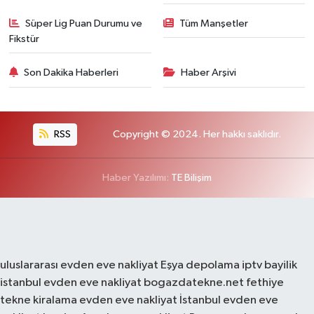
Süper Lig Puan Durumu ve
Tüm Manşetler
Fikstür
Son Dakika Haberleri
Haber Arşivi
RSS
Copyright © 2024. Her hakkı saklıdır.
Haber Yazılımı:
TE Bilişim
uluslararası evden eve nakliyat
Eşya depolama
iptv bayilik
istanbul evden eve nakliyat
bogazdatekne.net
fethiye
tekne kiralama
evden eve nakliyat
İstanbul evden eve