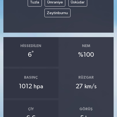
Tuzla
Ümraniye
Üsküdar
Zeytinburnu
HISSEDILEN
NEM
°
6
%100
BASINÇ
RÜZGAR
1012
27
hpa
km/s
ÇIY
GÖRÜŞ