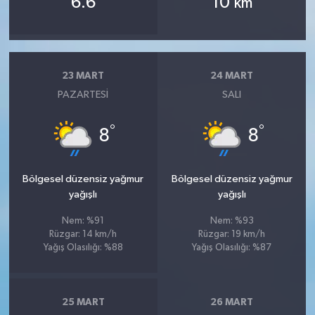
6.6
10
km
23 MART
24 MART
PAZARTESI
SALI
°
°
8
8
Bölgesel düzensiz yağmur
Bölgesel düzensiz yağmur
yağışlı
yağışlı
Nem: %91
Nem: %93
Rüzgar: 14 km/h
Rüzgar: 19 km/h
Yağış Olasılığı: %88
Yağış Olasılığı: %87
25 MART
26 MART