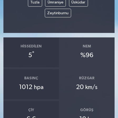
Tuzla
Ümraniye
Üsküdar
Zeytinburnu
HISSEDILEN
NEM
°
5
%96
BASINÇ
RÜZGAR
1012
20
hpa
km/s
ÇIY
GÖRÜŞ