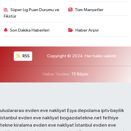
Süper Lig Puan Durumu ve
Tüm Manşetler
Fikstür
Son Dakika Haberleri
Haber Arşivi
RSS
Copyright © 2024. Her hakkı saklıdır.
Haber Yazılımı:
TE Bilişim
uluslararası evden eve nakliyat
Eşya depolama
iptv bayilik
istanbul evden eve nakliyat
bogazdatekne.net
fethiye
tekne kiralama
evden eve nakliyat
İstanbul evden eve