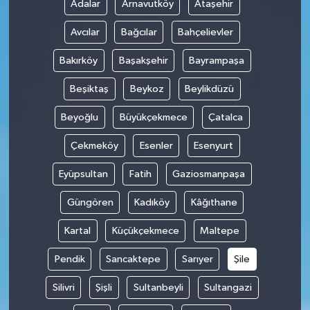
Adalar
Arnavutköy
Ataşehir
Avcılar
Bağcılar
Bahçelievler
Bakırköy
Başakşehir
Bayrampaşa
Beşiktaş
Beykoz
Beylikdüzü
Beyoğlu
Büyükçekmece
Çatalca
Çekmeköy
Esenler
Esenyurt
Eyüpsultan
Fatih
Gaziosmanpaşa
Güngören
Kadıköy
Kâğıthane
Kartal
Küçükçekmece
Maltepe
Pendik
Sancaktepe
Sarıyer
Şile
Silivri
Şişli
Sultanbeyli
Sultangazi