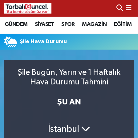
İzmir Nöbetçi Eczaneler
GÜNDEM
SİYASET
SPOR
MAGAZİN
EĞİTİM
İzmir Hava Durumu
Şile Hava Durumu
İzmir Namaz Vakitleri
İzmir Trafik Yoğunluk Haritası
Şile Bugün, Yarın ve 1 Haftalık
Hava Durumu Tahmini
Süper Lig Puan Durumu ve Fikstür
ŞU AN
Tüm Manşetler
Son Dakika Haberleri
İstanbul
Haber Arşivi