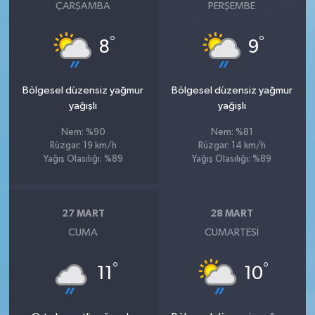
ÇARŞAMBA
PERŞEMBE
°
°
8
9
Bölgesel düzensiz yağmur
Bölgesel düzensiz yağmur
yağışlı
yağışlı
Nem: %90
Nem: %81
Rüzgar: 19 km/h
Rüzgar: 14 km/h
Yağış Olasılığı: %89
Yağış Olasılığı: %89
27 MART
28 MART
CUMA
CUMARTESI
°
°
11
10