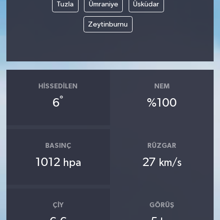
Tuzla
Ümraniye
Üsküdar
Zeytinburnu
HISSEDILEN
NEM
°
6
%100
BASINÇ
RÜZGAR
1012
27
hpa
km/s
ÇIY
GÖRÜŞ