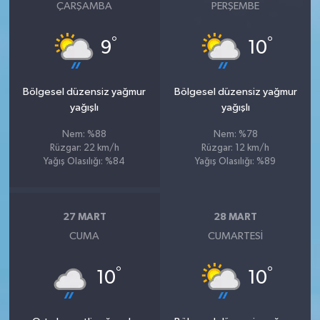
ÇARŞAMBA
PERŞEMBE
°
°
9
10
Bölgesel düzensiz yağmur
Bölgesel düzensiz yağmur
yağışlı
yağışlı
Nem: %88
Nem: %78
Rüzgar: 22 km/h
Rüzgar: 12 km/h
Yağış Olasılığı: %84
Yağış Olasılığı: %89
27 MART
28 MART
CUMA
CUMARTESI
°
°
10
10