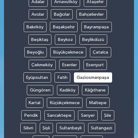
Adalar
Arnavutköy
Ataşehir
Avcılar
Bağcılar
Bahçelievler
Bakırköy
Başakşehir
Bayrampaşa
Beşiktaş
Beykoz
Beylikdüzü
Beyoğlu
Büyükçekmece
Çatalca
Çekmeköy
Esenler
Esenyurt
Eyüpsultan
Fatih
Gaziosmanpaşa
Güngören
Kadıköy
Kâğıthane
Kartal
Küçükçekmece
Maltepe
Pendik
Sancaktepe
Sarıyer
Şile
Silivri
Şişli
Sultanbeyli
Sultangazi