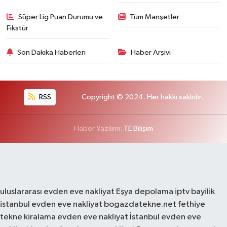
Süper Lig Puan Durumu ve
Tüm Manşetler
Fikstür
Son Dakika Haberleri
Haber Arşivi
RSS
Copyright © 2024. Her hakkı saklıdır.
Haber Yazılımı:
TE Bilişim
uluslararası evden eve nakliyat
Eşya depolama
iptv bayilik
istanbul evden eve nakliyat
bogazdatekne.net
fethiye
tekne kiralama
evden eve nakliyat
İstanbul evden eve