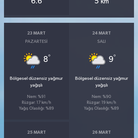
6.6
5
km
23 MART
24 MART
PAZARTESI
SALI
°
°
8
9
Bölgesel düzensiz yağmur
Bölgesel düzensiz yağmur
yağışlı
yağışlı
Nem: %91
Nem: %90
Rüzgar: 17 km/h
Rüzgar: 19 km/h
Yağış Olasılığı: %89
Yağış Olasılığı: %89
25 MART
26 MART