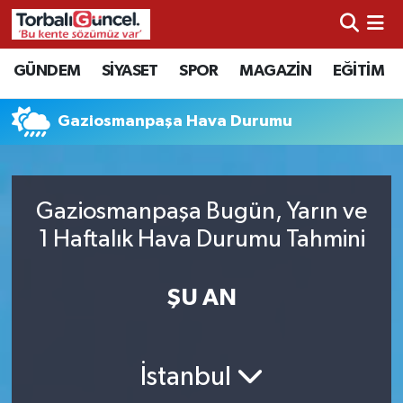
İzmir Nöbetçi Eczaneler
GÜNDEM
SİYASET
SPOR
MAGAZİN
EĞİTİM
İzmir Hava Durumu
Gaziosmanpaşa Hava Durumu
İzmir Namaz Vakitleri
İzmir Trafik Yoğunluk Haritası
Gaziosmanpaşa Bugün, Yarın ve
1 Haftalık Hava Durumu Tahmini
Süper Lig Puan Durumu ve Fikstür
ŞU AN
Tüm Manşetler
Son Dakika Haberleri
İstanbul
Haber Arşivi