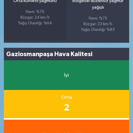
Orta kuvvetli yağmurlu
Bölgesel düzensiz yağmur
yağışlı
Nem: %79
Rüzgar: 24 km/h
Nem: %75
Yağış Olasılığı: %64
Rüzgar: 23 km/h
Yağış Olasılığı: %83
Gaziosmanpaşa Hava Kalitesi
İyi
Orta
2