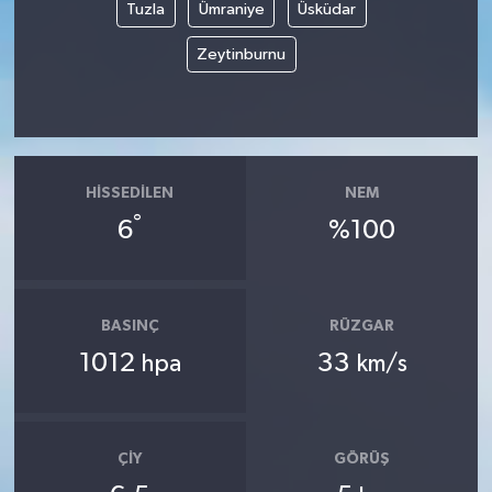
Tuzla
Ümraniye
Üsküdar
Zeytinburnu
HISSEDILEN
NEM
°
6
%100
BASINÇ
RÜZGAR
1012
33
hpa
km/s
ÇIY
GÖRÜŞ