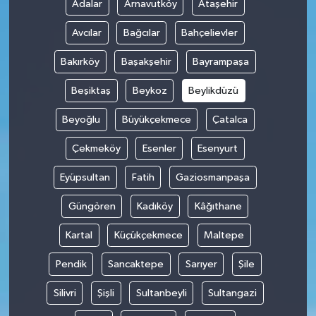
Adalar
Arnavutköy
Ataşehir
Avcılar
Bağcılar
Bahçelievler
Bakırköy
Başakşehir
Bayrampaşa
Beşiktaş
Beykoz
Beylikdüzü
Beyoğlu
Büyükçekmece
Çatalca
Çekmeköy
Esenler
Esenyurt
Eyüpsultan
Fatih
Gaziosmanpaşa
Güngören
Kadıköy
Kâğıthane
Kartal
Küçükçekmece
Maltepe
Pendik
Sancaktepe
Sarıyer
Şile
Silivri
Şişli
Sultanbeyli
Sultangazi