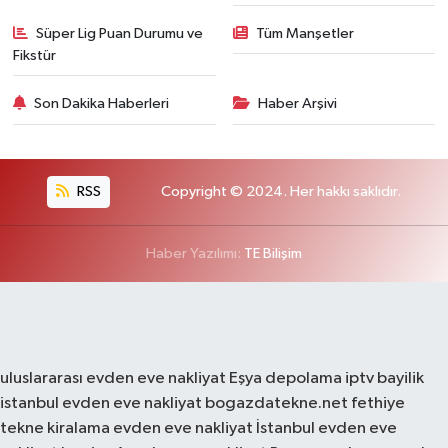
Süper Lig Puan Durumu ve
Tüm Manşetler
Fikstür
Son Dakika Haberleri
Haber Arşivi
RSS
Copyright © 2024. Her hakkı saklıdır.
Haber Yazılımı:
TE Bilişim
uluslararası evden eve nakliyat
Eşya depolama
iptv bayilik
istanbul evden eve nakliyat
bogazdatekne.net
fethiye
tekne kiralama
evden eve nakliyat
İstanbul evden eve