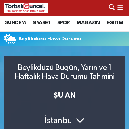
İzmir Nöbetçi Eczaneler
GÜNDEM
SİYASET
SPOR
MAGAZİN
EĞİTİM
İzmir Hava Durumu
Beylikdüzü Hava Durumu
İzmir Namaz Vakitleri
İzmir Trafik Yoğunluk Haritası
Beylikdüzü Bugün, Yarın ve 1
Haftalık Hava Durumu Tahmini
Süper Lig Puan Durumu ve Fikstür
ŞU AN
Tüm Manşetler
Son Dakika Haberleri
İstanbul
Haber Arşivi