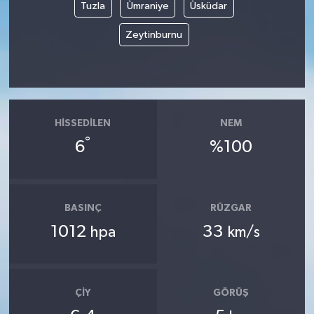
Tuzla
Ümraniye
Üsküdar
Zeytinburnu
HISSEDILEN
NEM
°
6
%100
BASINÇ
RÜZGAR
1012
33
hpa
km/s
ÇIY
GÖRÜŞ