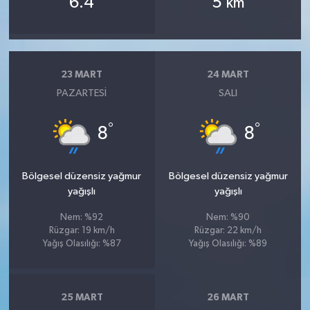
6.4
5
km
23 MART
24 MART
PAZARTESI
SALI
°
°
8
8
Bölgesel düzensiz yağmur
Bölgesel düzensiz yağmur
yağışlı
yağışlı
Nem: %92
Nem: %90
Rüzgar: 19 km/h
Rüzgar: 22 km/h
Yağış Olasılığı: %87
Yağış Olasılığı: %89
25 MART
26 MART