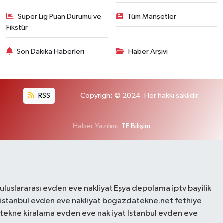
Süper Lig Puan Durumu ve
Tüm Manşetler
Fikstür
Son Dakika Haberleri
Haber Arşivi
RSS
Copyright © 2024. Her hakkı saklıdır.
Haber Yazılımı:
TE Bilişim
uluslararası evden eve nakliyat
Eşya depolama
iptv bayilik
istanbul evden eve nakliyat
bogazdatekne.net
fethiye
tekne kiralama
evden eve nakliyat
İstanbul evden eve