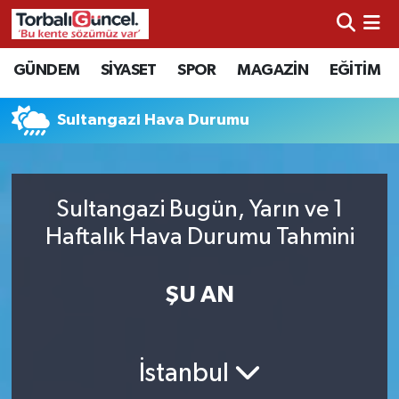
İzmir Nöbetçi Eczaneler
GÜNDEM
SİYASET
SPOR
MAGAZİN
EĞİTİM
İzmir Hava Durumu
Sultangazi Hava Durumu
İzmir Namaz Vakitleri
İzmir Trafik Yoğunluk Haritası
Sultangazi Bugün, Yarın ve 1
Haftalık Hava Durumu Tahmini
Süper Lig Puan Durumu ve Fikstür
ŞU AN
Tüm Manşetler
Son Dakika Haberleri
İstanbul
Haber Arşivi