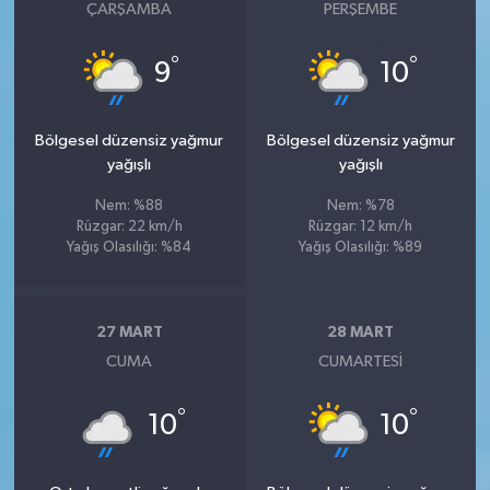
ÇARŞAMBA
PERŞEMBE
°
°
9
10
Bölgesel düzensiz yağmur
Bölgesel düzensiz yağmur
yağışlı
yağışlı
Nem: %88
Nem: %78
Rüzgar: 22 km/h
Rüzgar: 12 km/h
Yağış Olasılığı: %84
Yağış Olasılığı: %89
27 MART
28 MART
CUMA
CUMARTESI
°
°
10
10