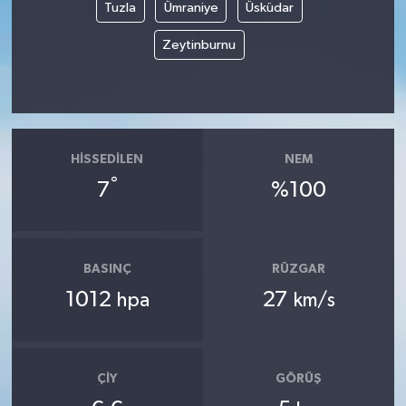
Tuzla
Ümraniye
Üsküdar
Zeytinburnu
HISSEDILEN
NEM
°
7
%100
BASINÇ
RÜZGAR
1012
27
hpa
km/s
ÇIY
GÖRÜŞ