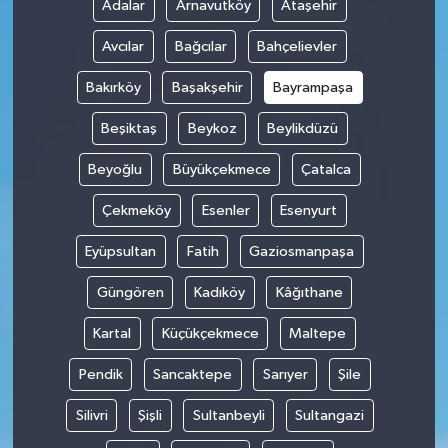
Adalar
Arnavutköy
Ataşehir
Avcılar
Bağcılar
Bahçelievler
Bakırköy
Başakşehir
Bayrampaşa
Beşiktaş
Beykoz
Beylikdüzü
Beyoğlu
Büyükçekmece
Çatalca
Çekmeköy
Esenler
Esenyurt
Eyüpsultan
Fatih
Gaziosmanpaşa
Güngören
Kadıköy
Kâğıthane
Kartal
Küçükçekmece
Maltepe
Pendik
Sancaktepe
Sarıyer
Şile
Silivri
Şişli
Sultanbeyli
Sultangazi