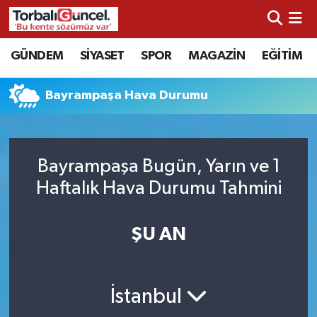
İzmir Nöbetçi Eczaneler
GÜNDEM
SİYASET
SPOR
MAGAZİN
EĞİTİM
İzmir Hava Durumu
Bayrampaşa Hava Durumu
İzmir Namaz Vakitleri
İzmir Trafik Yoğunluk Haritası
Bayrampaşa Bugün, Yarın ve 1
Haftalık Hava Durumu Tahmini
Süper Lig Puan Durumu ve Fikstür
ŞU AN
Tüm Manşetler
Son Dakika Haberleri
İstanbul
Haber Arşivi