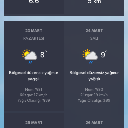
6.6
5
km
23 MART
24 MART
PAZARTESI
SALI
°
°
8
9
Bölgesel düzensiz yağmur
Bölgesel düzensiz yağmur
yağışlı
yağışlı
Nem: %91
Nem: %90
Rüzgar: 17 km/h
Rüzgar: 19 km/h
Yağış Olasılığı: %89
Yağış Olasılığı: %89
25 MART
26 MART