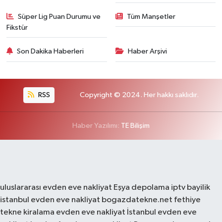
Süper Lig Puan Durumu ve
Tüm Manşetler
Fikstür
Son Dakika Haberleri
Haber Arşivi
RSS
Copyright © 2024. Her hakkı saklıdır.
Haber Yazılımı:
TE Bilişim
uluslararası evden eve nakliyat
Eşya depolama
iptv bayilik
istanbul evden eve nakliyat
bogazdatekne.net
fethiye
tekne kiralama
evden eve nakliyat
İstanbul evden eve