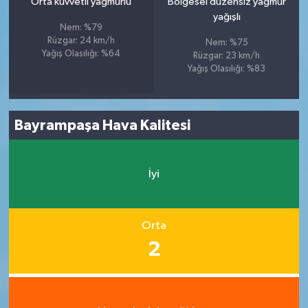
Orta kuvvetli yağmurlu
Bölgesel düzensiz yağmur
yağışlı
Nem: %79
Rüzgar: 24 km/h
Nem: %75
Yağış Olasılığı: %64
Rüzgar: 23 km/h
Yağış Olasılığı: %83
Bayrampaşa Hava Kalitesi
İyi
Orta
2