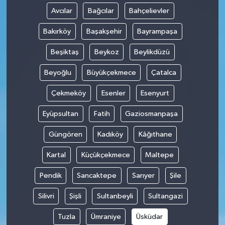
Avcılar
Bağcılar
Bahçelievler
Bakırköy
Başakşehir
Bayrampaşa
Beşiktaş
Beykoz
Beylikdüzü
Beyoğlu
Büyükçekmece
Çatalca
Çekmeköy
Esenler
Esenyurt
Eyüpsultan
Fatih
Gaziosmanpaşa
Güngören
Kadıköy
Kâğıthane
Kartal
Küçükçekmece
Maltepe
Pendik
Sancaktepe
Sarıyer
Şile
Silivri
Şişli
Sultanbeyli
Sultangazi
Tuzla
Ümraniye
Üsküdar