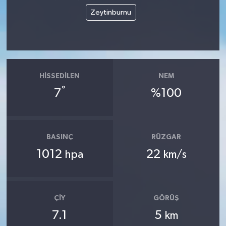
Zeytinburnu
HISSEDILEN
NEM
°
7
%100
BASINÇ
RÜZGAR
1012
22
hpa
km/s
ÇIY
GÖRÜŞ
7.1
5
km