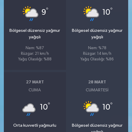
°
°
9
10
Bölgesel düzensiz yağmur
Bölgesel düzensiz yağmur
yağışlı
yağışlı
Nem: %87
Nem: %78
Rüzgar: 21 km/h
Rüzgar: 14 km/h
Yağış Olasılığı: %88
Yağış Olasılığı: %86
27 MART
28 MART
CUMA
CUMARTESI
°
°
10
10
Orta kuvvetli yağmurlu
Bölgesel düzensiz yağmur
yağışlı