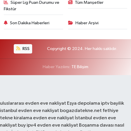
Süper Lig Puan Durumu ve
Tüm Manşetler
Fikstür
Son Dakika Haberleri
Haber Arşivi
RSS
Copyright © 2024. Her hakkı saklıdır.
Haber Yazılımı:
TE Bilişim
uluslararası evden eve nakliyat
Eşya depolama
iptv bayilik
istanbul evden eve nakliyat
bogazdatekne.net
fethiye
tekne kiralama
evden eve nakliyat
İstanbul evden eve
nakliyat
buy ipv4
evden eve nakliyat
Boşanma davası nasıl