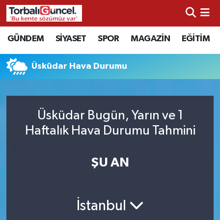
İzmir Nöbetçi Eczaneler
GÜNDEM
SİYASET
SPOR
MAGAZİN
EĞİTİM
İzmir Hava Durumu
Üsküdar Hava Durumu
İzmir Namaz Vakitleri
İzmir Trafik Yoğunluk Haritası
Üsküdar Bugün, Yarın ve 1
Haftalık Hava Durumu Tahmini
Süper Lig Puan Durumu ve Fikstür
ŞU AN
Tüm Manşetler
Son Dakika Haberleri
İstanbul
Haber Arşivi