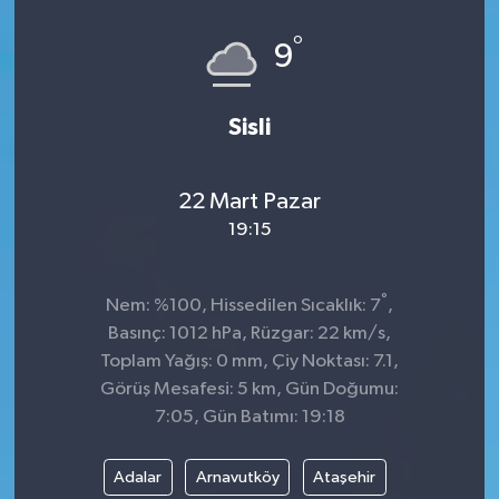
°
9
Sisli
22 Mart Pazar
19:15
°
Nem: %100, Hissedilen Sıcaklık: 7
,
Basınç: 1012 hPa, Rüzgar: 22 km/s,
Toplam Yağış: 0 mm, Çiy Noktası: 7.1,
Görüş Mesafesi: 5 km, Gün Doğumu:
7:05, Gün Batımı: 19:18
Adalar
Arnavutköy
Ataşehir