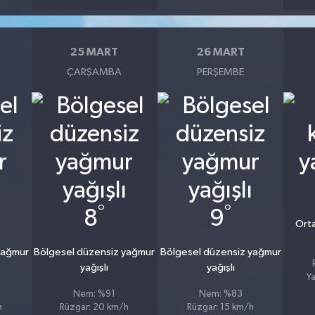
25 MART
26 MART
ÇARŞAMBA
PERŞEMBE
°
°
8
9
Orta
yağmur
Bölgesel düzensiz yağmur
Bölgesel düzensiz yağmur
yağışlı
yağışlı
Ya
Nem: %91
Nem: %83
h
Rüzgar: 20 km/h
Rüzgar: 15 km/h