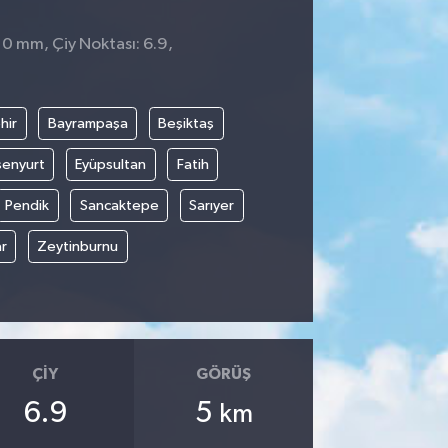
 0 mm, Çiy Noktası: 6.9,
hir
Bayrampaşa
Beşiktaş
senyurt
Eyüpsultan
Fatih
Pendik
Sancaktepe
Sarıyer
r
Zeytinburnu
ÇIY
GÖRÜŞ
6.9
5
km