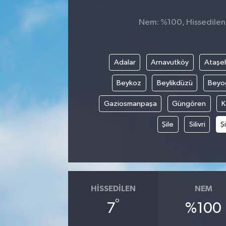
Nem: %100, Hissedilen S
Adalar
Arnavutköy
Ataşeh
Beykoz
Beylikdüzü
Beyo
Gaziosmanpaşa
Güngören
K
Şile
Silivri
Şi
HISSEDILEN
NEM
°
7
%100