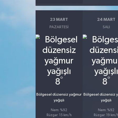
23 MART
24 MART
PAZARTESI
SALI
°
°
8
8
Bölgesel düzensiz yağmur
Bölgesel düzensiz 
yağışlı
yağışlı
Nem: %92
Nem: %92
Rüzgar: 15 km/h
Rüzgar: 19 km/