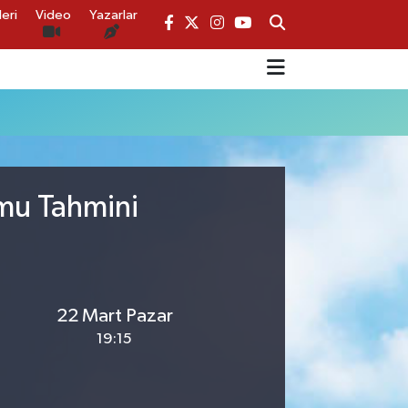
eri
Video
Yazarlar
umu Tahmini
22 Mart Pazar
19:15