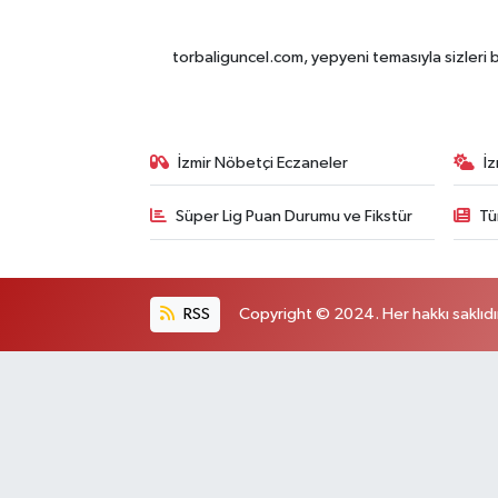
torbaliguncel.com, yepyeni temasıyla sizleri b
İzmir Nöbetçi Eczaneler
İ
Süper Lig Puan Durumu ve Fikstür
Tü
RSS
Copyright © 2024. Her hakkı saklıdı