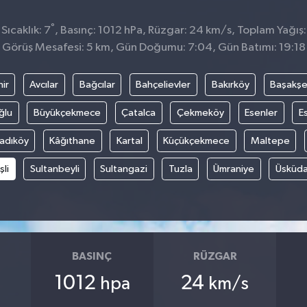
°
ıcaklık: 7
, Basınç: 1012 hPa, Rüzgar: 24 km/s, Toplam Yağış:
Görüş Mesafesi: 5 km, Gün Doğumu: 7:04, Gün Batımı: 19:18
ir
Avcılar
Bağcılar
Bahçelievler
Bakırköy
Başakşe
ğlu
Büyükçekmece
Çatalca
Çekmeköy
Esenler
E
adıköy
Kâğıthane
Kartal
Küçükçekmece
Maltepe
şli
Sultanbeyli
Sultangazi
Tuzla
Ümraniye
Üsküda
BASINÇ
RÜZGAR
1012
24
hpa
km/s