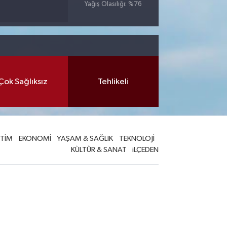
Yağış Olasılığı: %76
Çok Sağlıksız
Tehlikeli
İTİM
EKONOMİ
YAŞAM & SAĞLIK
TEKNOLOJİ
KÜLTÜR & SANAT
iLÇEDEN