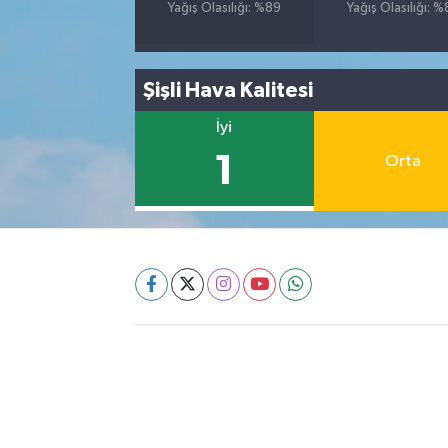
Yağış Olasılığı: %89
Yağış Olasılığı: 
Şişli Hava Kalitesi
İyi
1
Orta