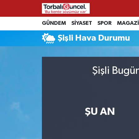
GÜNDEM
SİYASET
SPOR
MAGAZ
İzmir Nöbetçi Eczaneler
Şişli Hava Durumu
İzmir Hava Durumu
İzmir Namaz Vakitleri
Şişli Bugü
İzmir Trafik Yoğunluk Haritası
Süper Lig Puan Durumu ve Fikstür
Tüm Manşetler
ŞU AN
Son Dakika Haberleri
Haber Arşivi