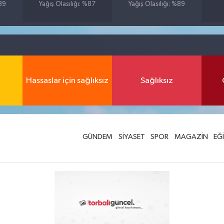
%89
Yağış Olasılığı: %87
Yağış Olasılığı: %89
Hassaslar için sağlıksız
Sağlıksız
GÜNDEM
SİYASET
SPOR
MAGAZİN
EĞ