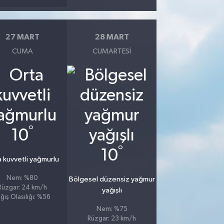
27 MART
28 MART
CUMA
CUMARTESI
°
10
°
10
 kuvvetli yağmurlu
Nem: %80
Bölgesel düzensiz yağmur
Rüzgar: 24 km/h
yağışlı
ğış Olasılığı: %56
Nem: %75
Rüzgar: 23 km/h