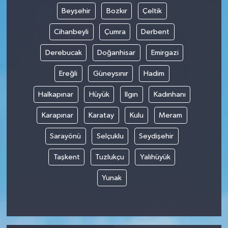
Beyşehir
Bozkır
Çeltik
Cihanbeyli
Çumra
Derbent
Derebucak
Doğanhisar
Emirgazi
Ereğli
Güneysınır
Hadim
Halkapınar
Hüyük
Ilgın
Kadınhanı
Karapınar
Karatay
Kulu
Meram
Sarayönü
Selçuklu
Seydişehir
Taşkent
Tuzlukçu
Yalıhüyük
Yunak