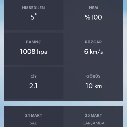
HISSEDILEN
NEM
°
5
%100
BASINÇ
RÜZGAR
1008
6
hpa
km/s
ÇIY
GÖRÜŞ
2.1
10
km
24 MART
25 MART
SALI
ÇARŞAMBA