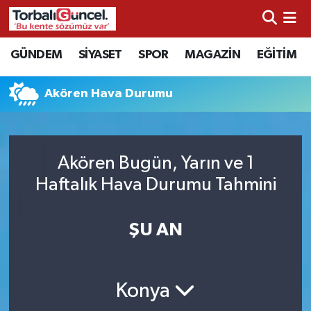
İzmir Nöbetçi Eczaneler
GÜNDEM
SİYASET
SPOR
MAGAZİN
EĞİTİM
İzmir Hava Durumu
Akören Hava Durumu
İzmir Namaz Vakitleri
İzmir Trafik Yoğunluk Haritası
Akören Bugün, Yarın ve 1
Haftalık Hava Durumu Tahmini
Süper Lig Puan Durumu ve Fikstür
ŞU AN
Tüm Manşetler
Son Dakika Haberleri
Konya
Haber Arşivi