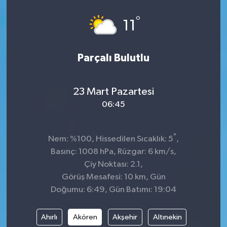
°
11
Parçalı Bulutlu
23 Mart Pazartesi
06:45
°
Nem: %100, Hissedilen Sıcaklık: 5
,
Basınç: 1008 hPa, Rüzgar: 6 km/s,
Çiy Noktası: 2.1,
Görüş Mesafesi: 10 km, Gün
Doğumu: 6:49, Gün Batımı: 19:04
Ahırlı
Akören
Akşehir
Altınekin