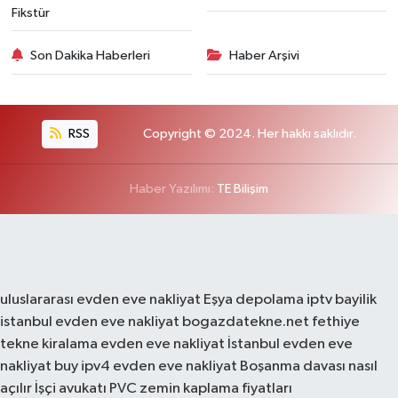
Fikstür
Son Dakika Haberleri
Haber Arşivi
RSS
Copyright © 2024. Her hakkı saklıdır.
Haber Yazılımı:
TE Bilişim
uluslararası evden eve nakliyat
Eşya depolama
iptv bayilik
istanbul evden eve nakliyat
bogazdatekne.net
fethiye
tekne kiralama
evden eve nakliyat
İstanbul evden eve
nakliyat
buy ipv4
evden eve nakliyat
Boşanma davası nasıl
açılır
İşçi avukatı
PVC zemin kaplama fiyatları