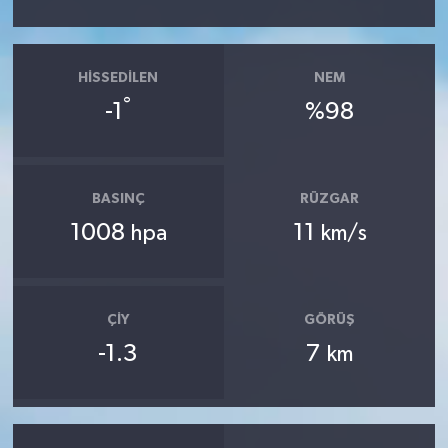
HISSEDILEN
NEM
°
-1
%98
BASINÇ
RÜZGAR
1008
11
hpa
km/s
ÇIY
GÖRÜŞ
-1.3
7
km