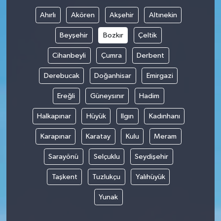
Ahırlı
Akören
Akşehir
Altınekin
Beyşehir
Bozkır
Çeltik
Cihanbeyli
Çumra
Derbent
Derebucak
Doğanhisar
Emirgazi
Ereğli
Güneysınır
Hadim
Halkapınar
Hüyük
Ilgın
Kadınhanı
Karapınar
Karatay
Kulu
Meram
Sarayönü
Selçuklu
Seydişehir
Taşkent
Tuzlukçu
Yalıhüyük
Yunak