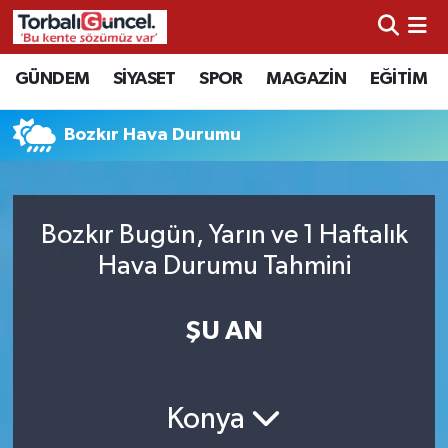
İzmir Nöbetçi Eczaneler
GÜNDEM
SİYASET
SPOR
MAGAZİN
EĞİTİM
İzmir Hava Durumu
Bozkır Hava Durumu
İzmir Namaz Vakitleri
İzmir Trafik Yoğunluk Haritası
Bozkır Bugün, Yarın ve 1 Haftalık
Hava Durumu Tahmini
Süper Lig Puan Durumu ve Fikstür
ŞU AN
Tüm Manşetler
Son Dakika Haberleri
Konya
Haber Arşivi