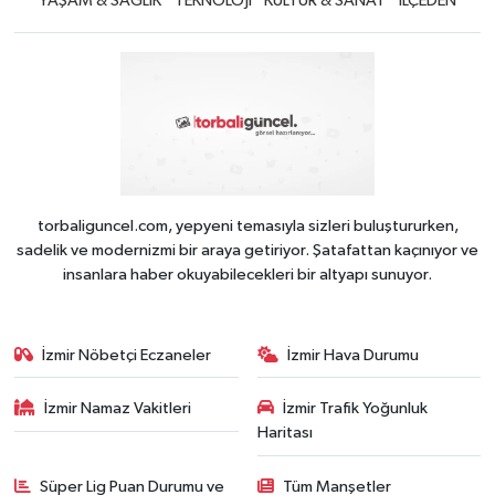
YAŞAM & SAĞLIK
TEKNOLOJİ
KÜLTÜR & SANAT
iLÇEDEN
torbaliguncel.com, yepyeni temasıyla sizleri buluştururken,
sadelik ve modernizmi bir araya getiriyor. Şatafattan kaçınıyor ve
insanlara haber okuyabilecekleri bir altyapı sunuyor.
İzmir Nöbetçi Eczaneler
İzmir Hava Durumu
İzmir Namaz Vakitleri
İzmir Trafik Yoğunluk
Haritası
Süper Lig Puan Durumu ve
Tüm Manşetler