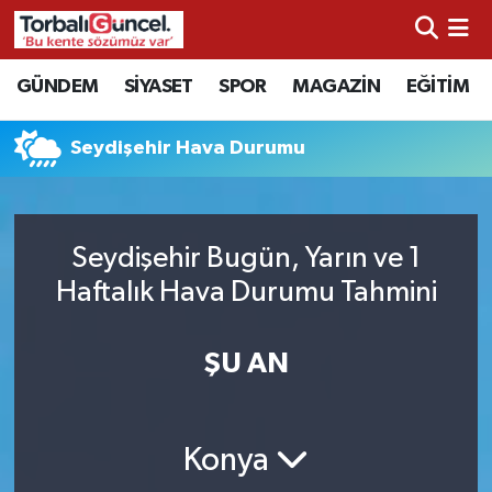
İzmir Nöbetçi Eczaneler
GÜNDEM
SİYASET
SPOR
MAGAZİN
EĞİTİM
İzmir Hava Durumu
Seydişehir Hava Durumu
İzmir Namaz Vakitleri
İzmir Trafik Yoğunluk Haritası
Seydişehir Bugün, Yarın ve 1
Haftalık Hava Durumu Tahmini
Süper Lig Puan Durumu ve Fikstür
ŞU AN
Tüm Manşetler
Son Dakika Haberleri
Konya
Haber Arşivi