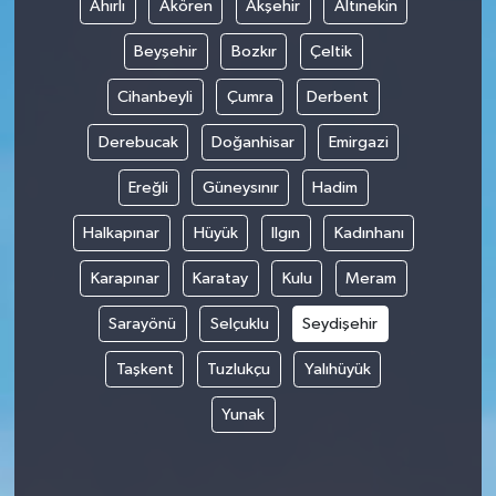
Ahırlı
Akören
Akşehir
Altınekin
Beyşehir
Bozkır
Çeltik
Cihanbeyli
Çumra
Derbent
Derebucak
Doğanhisar
Emirgazi
Ereğli
Güneysınır
Hadim
Halkapınar
Hüyük
Ilgın
Kadınhanı
Karapınar
Karatay
Kulu
Meram
Sarayönü
Selçuklu
Seydişehir
Taşkent
Tuzlukçu
Yalıhüyük
Yunak