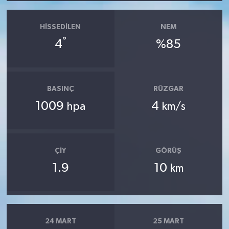
HISSEDILEN
NEM
°
4
%85
BASINÇ
RÜZGAR
1009
4
hpa
km/s
ÇIY
GÖRÜŞ
1.9
10
km
24 MART
25 MART