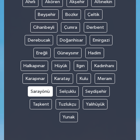
Ahırlı
Akören
Akşehir
Altınekin
Beyşehir
Bozkır
Çeltik
Cihanbeyli
Çumra
Derbent
Derebucak
Doğanhisar
Emirgazi
Ereğli
Güneysınır
Hadim
Halkapınar
Hüyük
Ilgın
Kadınhanı
Karapınar
Karatay
Kulu
Meram
Sarayönü
Selçuklu
Seydişehir
Taşkent
Tuzlukçu
Yalıhüyük
Yunak