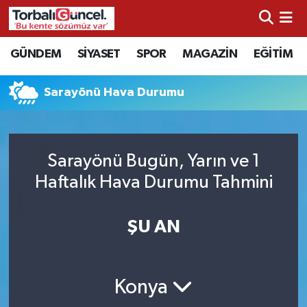
İzmir Nöbetçi Eczaneler
GÜNDEM
SİYASET
SPOR
MAGAZİN
EĞİTİM
İzmir Hava Durumu
Sarayönü Hava Durumu
İzmir Namaz Vakitleri
İzmir Trafik Yoğunluk Haritası
Sarayönü Bugün, Yarın ve 1
Haftalık Hava Durumu Tahmini
Süper Lig Puan Durumu ve Fikstür
ŞU AN
Tüm Manşetler
Son Dakika Haberleri
Konya
Haber Arşivi