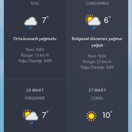
SALI
ÇARŞAMBA
°
°
7
6
Orta kuvvetli yağmurlu
Bölgesel düzensiz yağmur
yağışlı
Nem: %80
Rüzgar: 13 km/h
Nem: %84
Yağış Olasılığı: %89
Rüzgar: 23 km/h
Yağış Olasılığı: %89
26 MART
27 MART
PERŞEMBE
CUMA
°
°
7
10