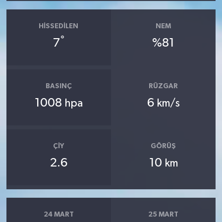
HISSEDILEN
NEM
°
7
%81
BASINÇ
RÜZGAR
1008
6
hpa
km/s
ÇIY
GÖRÜŞ
2.6
10
km
24 MART
25 MART