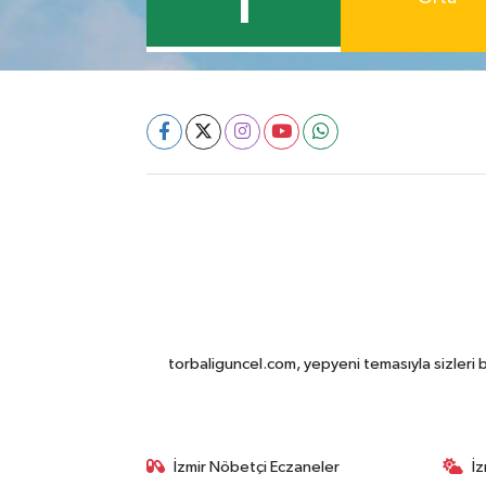
1
torbaliguncel.com, yepyeni temasıyla sizleri b
İzmir Nöbetçi Eczaneler
İ