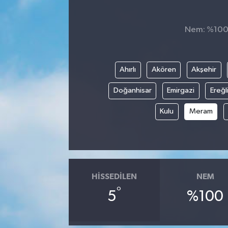
Nem: %100, 
Ahırlı
Akören
Akşehir
Doğanhisar
Emirgazi
Ereğl
Kulu
Meram
HISSEDILEN
NEM
°
5
%100