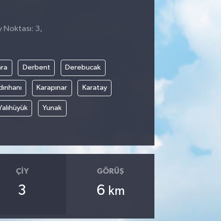
 Noktası: 3,
ra
Derbent
Derebucak
dınhanı
Karapınar
Karatay
Yalıhüyük
Yunak
ÇIY
GÖRÜŞ
3
6
km