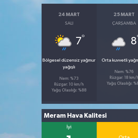
24 MART
25 MART
SALI
ÇARŞAMBA
°
7
8
Bölgesel düzensiz yağmur
Orta kuvvetli yağ
yağışlı
Nem: %76
Rüzgar: 18 km/
Nem: %73
Yağış Olasılığı: 
Rüzgar: 10 km/h
Yağış Olasılığı: %88
Meram Hava Kalitesi
İyi
Orta