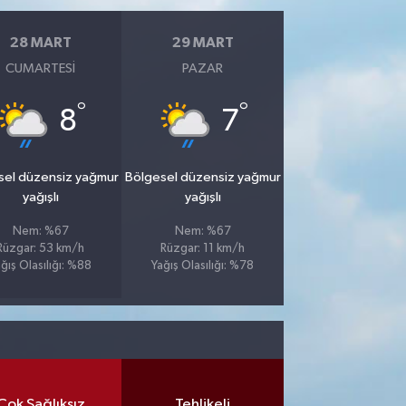
28 MART
29 MART
CUMARTESI
PAZAR
°
°
8
7
sel düzensiz yağmur
Bölgesel düzensiz yağmur
yağışlı
yağışlı
Nem: %67
Nem: %67
Rüzgar: 53 km/h
Rüzgar: 11 km/h
ğış Olasılığı: %88
Yağış Olasılığı: %78
Çok Sağlıksız
Tehlikeli