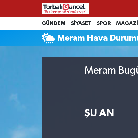
İzmir Nöbetçi Eczaneler
GÜNDEM
SİYASET
SPOR
MAGAZ
Meram Hava Durum
İzmir Hava Durumu
İzmir Namaz Vakitleri
Meram Bugün
İzmir Trafik Yoğunluk Haritası
Süper Lig Puan Durumu ve Fikstür
Tüm Manşetler
ŞU AN
Son Dakika Haberleri
Haber Arşivi