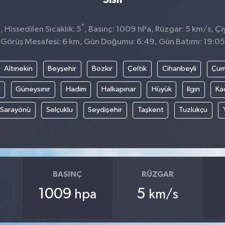
°
Hissedilen Sıcaklık: 5
, Basınç: 1009 hPa, Rüzgar: 5 km/s, Çiy
Görüş Mesafesi: 6 km, Gün Doğumu: 6:49, Gün Batımı: 19:05
Altınekin
Beyşehir
Bozkır
Çeltik
Cihanbeyli
Çum
i
Güneysınır
Hadim
Halkapınar
Hüyük
Ilgın
Ka
Sarayönü
Selçuklu
Seydişehir
Taşkent
Tuzlukçu
BASINÇ
RÜZGAR
1009
5
hpa
km/s