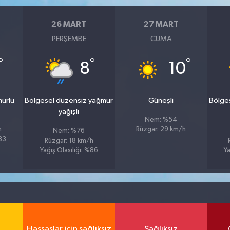
26 MART
27 MART
PERŞEMBE
CUMA
°
°
°
8
10
murlu
Bölgesel düzensiz yağmur
Güneşli
Bölge
yağışlı
Nem: %54
h
Rüzgar: 29 km/h
Nem: %76
%83
Rüzgar: 18 km/h
Yağış Olasılığı: %86
Ya
Hassaslar için sağlıksız
Sağlıksız