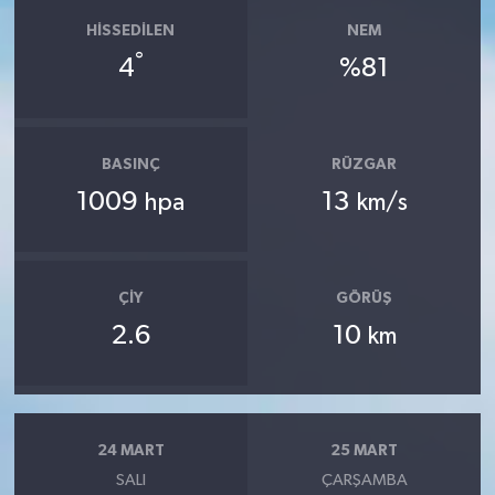
HISSEDILEN
NEM
°
4
%81
BASINÇ
RÜZGAR
1009
13
hpa
km/s
ÇIY
GÖRÜŞ
2.6
10
km
24 MART
25 MART
SALI
ÇARŞAMBA