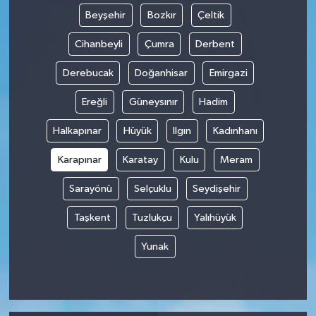
Beyşehir
Bozkır
Çeltik
Cihanbeyli
Çumra
Derbent
Derebucak
Doğanhisar
Emirgazi
Ereğli
Güneysınır
Hadim
Halkapınar
Hüyük
Ilgın
Kadınhanı
Karapınar
Karatay
Kulu
Meram
Sarayönü
Selçuklu
Seydişehir
Taşkent
Tuzlukçu
Yalıhüyük
Yunak