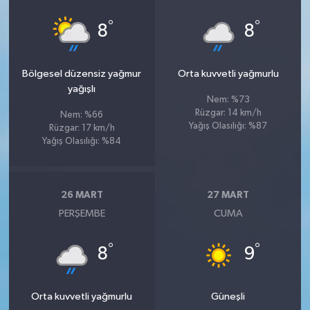
°
°
8
8
Bölgesel düzensiz yağmur
Orta kuvvetli yağmurlu
yağışlı
Nem: %73
Rüzgar: 14 km/h
Nem: %66
Yağış Olasılığı: %87
Rüzgar: 17 km/h
Yağış Olasılığı: %84
26 MART
27 MART
PERŞEMBE
CUMA
°
°
8
9
Orta kuvvetli yağmurlu
Güneşli