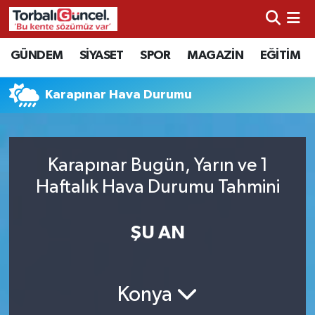
İzmir Nöbetçi Eczaneler
GÜNDEM
SİYASET
SPOR
MAGAZİN
EĞİTİM
İzmir Hava Durumu
Karapınar Hava Durumu
İzmir Namaz Vakitleri
İzmir Trafik Yoğunluk Haritası
Karapınar Bugün, Yarın ve 1
Haftalık Hava Durumu Tahmini
Süper Lig Puan Durumu ve Fikstür
ŞU AN
Tüm Manşetler
Son Dakika Haberleri
Konya
Haber Arşivi