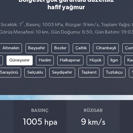
hafif yağmur
°
ıcaklık: 7
, Basınç: 1005 hPa, Rüzgar: 9 km/s, Toplam Yağış: 
Görüş Mesafesi: 10 km, Gün Doğumu: 6:50, Gün Batımı: 19:0
Altınekin
Beyşehir
Bozkır
Çeltik
Cihanbeyli
Çum
i
Güneysınır
Hadim
Halkapınar
Hüyük
Ilgın
Ka
Sarayönü
Selçuklu
Seydişehir
Taşkent
Tuzlukçu
BASINÇ
RÜZGAR
1005
9
hpa
km/s