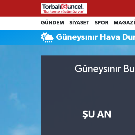
İzmir Nöbetçi Eczaneler
GÜNDEM
SİYASET
SPOR
MAGAZ
Güneysınır Hava D
İzmir Hava Durumu
İzmir Namaz Vakitleri
Güneysınır Bu
İzmir Trafik Yoğunluk Haritası
Süper Lig Puan Durumu ve Fikstür
Tüm Manşetler
ŞU AN
Son Dakika Haberleri
Haber Arşivi