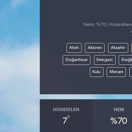
Nem: %70, Hissedilen S
Ahırlı
Akören
Akşehir
Doğanhisar
Emirgazi
Ereğl
Kulu
Meram
HISSEDILEN
NEM
°
7
%70