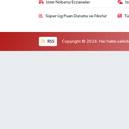
İzmir Nöbetçi Eczaneler
İ
Süper Lig Puan Durumu ve Fikstür
Tü
RSS
Copyright © 2024. Her hakkı saklıdı