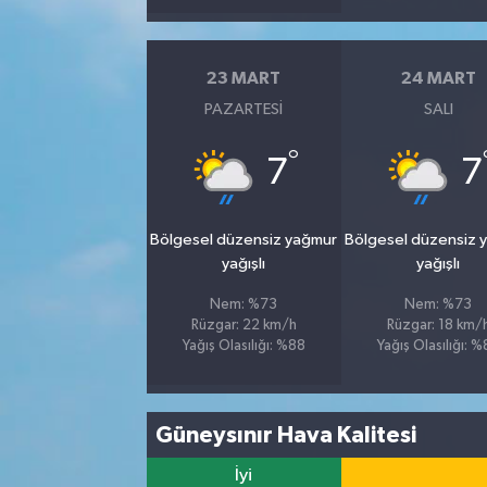
23 MART
24 MART
PAZARTESI
SALI
°
7
7
Bölgesel düzensiz yağmur
Bölgesel düzensiz 
yağışlı
yağışlı
Nem: %73
Nem: %73
Rüzgar: 22 km/h
Rüzgar: 18 km/
Yağış Olasılığı: %88
Yağış Olasılığı: 
Güneysınır Hava Kalitesi
İyi