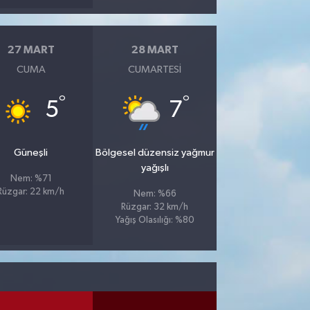
27 MART
28 MART
CUMA
CUMARTESI
°
°
5
7
Güneşli
Bölgesel düzensiz yağmur
yağışlı
Nem: %71
Rüzgar: 22 km/h
Nem: %66
Rüzgar: 32 km/h
Yağış Olasılığı: %80