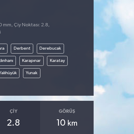
0 mm, Çiy Noktası: 2.8,
3
ra
Derbent
Derebucak
dınhanı
Karapınar
Karatay
Yalıhüyük
Yunak
ÇIY
GÖRÜŞ
2.8
10
km