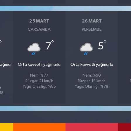
25 MART
26 MART
ÇARŞAMBA
PERŞEMBE
°
°
°
7
5
yağmur
Orta kuvvetli yağmurlu
Orta kuvvetli yağmurlu
Nem: %77
Nem: %90
Rüzgar: 21 km/h
Rüzgar: 19 km/h
Yağış Olasılığı: %85
Yağış Olasılığı: %78
h
%88