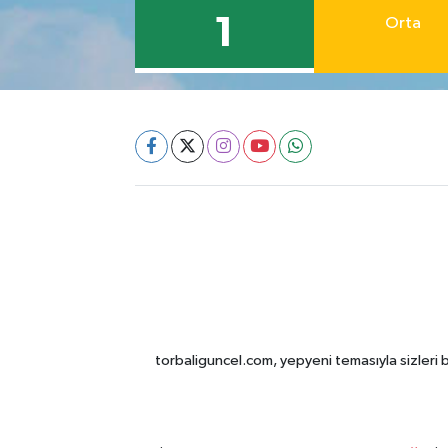
1
Orta
torbaliguncel.com, yepyeni temasıyla sizleri b