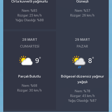
Orta kuvvetli yağmurlu
Güneşli
Nem: %85
Nem: %57
Rüzgar: 25 km/h
Rüzgar: 26 km/h
Yağış Olasılığı: %88
28 MART
29 MART
CUMARTESI
PAZAR
°
°
9
8
Parçalı Bulutlu
Bölgesel düzensiz yağmur
yağışlı
Nem: %68
Rüzgar: 30 km/h
Nem: %78
Rüzgar: 45 km/h
Yağış Olasılığı: %87