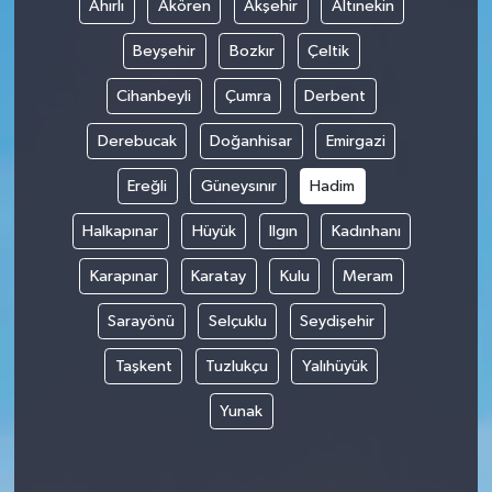
Ahırlı
Akören
Akşehir
Altınekin
Beyşehir
Bozkır
Çeltik
Cihanbeyli
Çumra
Derbent
Derebucak
Doğanhisar
Emirgazi
Ereğli
Güneysınır
Hadim
Halkapınar
Hüyük
Ilgın
Kadınhanı
Karapınar
Karatay
Kulu
Meram
Sarayönü
Selçuklu
Seydişehir
Taşkent
Tuzlukçu
Yalıhüyük
Yunak