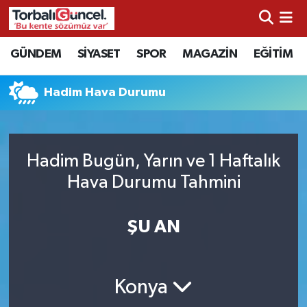
İzmir Nöbetçi Eczaneler
GÜNDEM
SİYASET
SPOR
MAGAZİN
EĞİTİM
İzmir Hava Durumu
Hadim Hava Durumu
İzmir Namaz Vakitleri
İzmir Trafik Yoğunluk Haritası
Hadim Bugün, Yarın ve 1 Haftalık
Hava Durumu Tahmini
Süper Lig Puan Durumu ve Fikstür
ŞU AN
Tüm Manşetler
Son Dakika Haberleri
Konya
Haber Arşivi