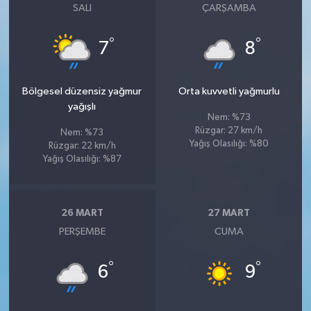
SALI
ÇARŞAMBA
°
°
7
8
Bölgesel düzensiz yağmur
Orta kuvvetli yağmurlu
yağışlı
Nem: %73
Rüzgar: 27 km/h
Nem: %73
Yağış Olasılığı: %80
Rüzgar: 22 km/h
Yağış Olasılığı: %87
26 MART
27 MART
PERŞEMBE
CUMA
°
°
6
9