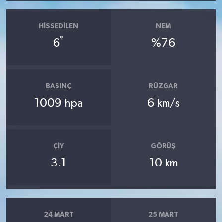
HISSEDILEN
NEM
°
6
%76
BASINÇ
RÜZGAR
1009
6
hpa
km/s
ÇIY
GÖRÜŞ
3.1
10
km
24 MART
25 MART